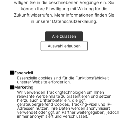
willigen Sie in die beschriebenen Vorgänge ein. Sie
können Ihre Einwilligung mit Wirkung für die
2017: On the evening of December 6, TASCHEN Store
Miami
Zukunft widerrufen. Mehr Informationen finden Sie
welcomed the world-renowned
Beatriz Milhazes
to celebrate the
in unserer Datenschutzerklärung.
launch of her widely anticipated Collector’s Edition.
In partnership with the Financial Times, FT arts editor Jan Dalley
Alle zulassen
hosted a Q&A with the artist. Milhazes took the time to share
Auswahl erlauben
anecdotes from her career and thrilled the crowd by personalizing
copies of her book. To the melodious sounds of bossa nova
musician Cezar Santana, wine flowed and mouth-watering
brigadeiros were sampled—for one night, it seemed our Miami store
and its visitors were transported to Rio de Janeiro, Beatriz’s
Essenziell
Essenzielle cookies sind für die Funktionsfähigkeit
hometown.
unserer Website erforderlich.
Marketing
Wir verwenden Trackingtechnologien um Ihnen
relevante Werbeinhalte zu präsentieren und setzen
Connect
hierzu auch Drittanbieter ein, die ggf.
geräteübergreifend Cookies, Tracking-Pixel und IP-
Adressen nutzen. Ihre Daten werden anonymisiert
Company
verwendet oder ggf. an Partner weitergegeben, jedoch
immer anonymisiert und verschlüsselt.
Verbraucherinformationen