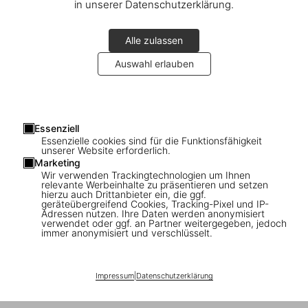
in unserer Datenschutzerklärung.
Alle zulassen
Auswahl erlauben
Essenziell
Essenzielle cookies sind für die Funktionsfähigkeit
unserer Website erforderlich.
Marketing
Wir verwenden Trackingtechnologien um Ihnen
relevante Werbeinhalte zu präsentieren und setzen
hierzu auch Drittanbieter ein, die ggf.
geräteübergreifend Cookies, Tracking-Pixel und IP-
Adressen nutzen. Ihre Daten werden anonymisiert
The store page is currently displayed in a language that does
verwendet oder ggf. an Partner weitergegeben, jedoch
immer anonymisiert und verschlüsselt.
not match your preferred settings.
Would you like to change the language?
Stay
Switch
Impressum
|
Datenschutzerklärung
©
2026
– TASCHEN GmbH, Hohenzollernring 53, D–50672
Cologne