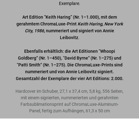
Exemplare.
Art Edition “Keith Haring” (Nr. 1–1.000), mit dem
gerahmtem ChromaLuxe-Print
Keith Haring, New York
City, 1986,
nummeriert und signiert von Annie
Leibovitz
.
Ebenfalls erhältlich:
die Art Editionen
“
Whoopi
Goldberg
”
(Nr. 1–450),
“
David Byrne
”
(Nr. 1–275) und
“
Patti Smith
”
(Nr. 1–275). Die ChromaLuxe-Prints sind
nummeriert und von Annie Leibovitz signiert.
Gesamtzahl der Exemplare der vier Art Editions: 2.000.
Hardcover im Schuber, 27,1 x 37,4 cm, 5,8 kg, 556 Seiten,
mit einem signierten, nummerierten und gerahmten
Farbsublimationsprint auf ChromaLuxe-Aluminum-
Panel, fertig zum Aufhängen, 61,3 x 50 cm
1
Bewertung
Annie Leibovitz. Art Edition No. 1–
1,000 ‘Keith Haring’
Bewertungen und Rezensionen anzeigen
Jetzt
US$ 1.500
vorbestellen