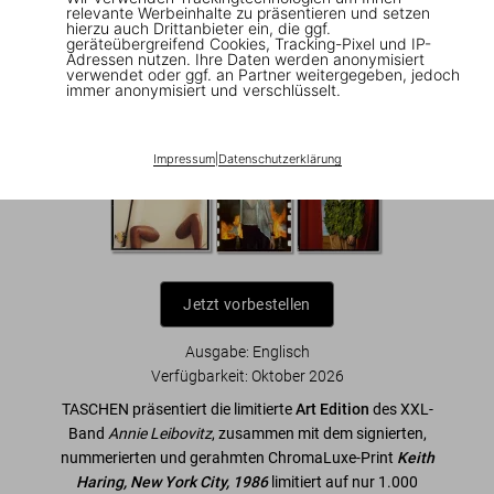
Annie Leibovitz. Art Edition No. 1–1,000
relevante Werbeinhalte zu präsentieren und setzen
hierzu auch Drittanbieter ein, die ggf.
‘Keith Haring’
geräteübergreifend Cookies, Tracking-Pixel und IP-
Adressen nutzen. Ihre Daten werden anonymisiert
verwendet oder ggf. an Partner weitergegeben, jedoch
immer anonymisiert und verschlüsselt.
US$ 1.500
Annie Leibovitz Art Editions
Impressum
|
Datenschutzerklärung
Jetzt vorbestellen
Ausgabe: Englisch
Verfügbarkeit
:
Oktober 2026
TASCHEN präsentiert die limitierte
Art Edition
des XXL-
Band
Annie Leibovitz
, zusammen mit dem signierten,
nummerierten und gerahmten ChromaLuxe-Print
Keith
Haring, New York City, 1986
limitiert auf nur 1.000