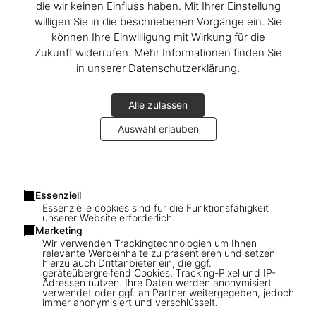
die wir keinen Einfluss haben. Mit Ihrer Einstellung
willigen Sie in die beschriebenen Vorgänge ein. Sie
können Ihre Einwilligung mit Wirkung für die
Zukunft widerrufen. Mehr Informationen finden Sie
in unserer Datenschutzerklärung.
Alle zulassen
Auswahl erlauben
1
/
21
Essenziell
Essenzielle cookies sind für die Funktionsfähigkeit
unserer Website erforderlich.
SOLD OUT
XL
Marketing
Wir verwenden Trackingtechnologien um Ihnen
Lynn Goldsmith. Bruce Springsteen &
relevante Werbeinhalte zu präsentieren und setzen
hierzu auch Drittanbieter ein, die ggf.
The E Street Band. Art Edition No. 1–100
geräteübergreifend Cookies, Tracking-Pixel und IP-
Adressen nutzen. Ihre Daten werden anonymisiert
‘Bruce, Studio Portrait, 1978’
verwendet oder ggf. an Partner weitergegeben, jedoch
immer anonymisiert und verschlüsselt.