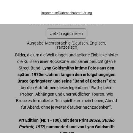
US$ 2.000
Impressum
|
Datenschutzerklärung
Diese Ausgabe ist ausverkauft. Gelegentlich werden jedoch
wieder Exemplare verfügbar. Bitte tragen Sie sich in unsere
Warteliste ein, damit wir Sie informieren können.
Jetzt registrieren
Ausgabe: Mehrsprachig (Deutsch, Englisch,
Französisch)
Bilder, die um die Welt gingen und seltene Einblicke hinter
die Kulissen einer Rockikone und seiner berüchtigten E
Street Band.
Lynn Goldsmiths intime Fotos aus den
späten 1970er-Jahren fangen den erfolgshungrigen
Bruce Springsteen und seine “Band of Brothers” ein
:
bei den Aufnahmen dieser legendären Platte, beim
Proben, Abhängen und unermüdlichen Touren. Wie
Bruce es formulierte: “Ich spielte um mein Leben, Abend
für Abend, ohne je weiter darüber nachzudenken”.
Art Edition
(Nr. 1–100)
, mit dem Print
Bruce, Studio
Portrait, 1978
, nummeriert und von Lynn Goldsmith