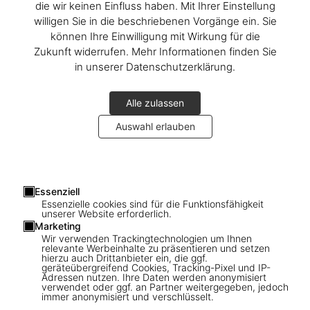
die wir keinen Einfluss haben. Mit Ihrer Einstellung
willigen Sie in die beschriebenen Vorgänge ein. Sie
können Ihre Einwilligung mit Wirkung für die
Zukunft widerrufen. Mehr Informationen finden Sie
in unserer Datenschutzerklärung.
Alle zulassen
Auswahl erlauben
1
/
21
Essenziell
Essenzielle cookies sind für die Funktionsfähigkeit
unserer Website erforderlich.
SOLD OUT
XL
Marketing
Wir verwenden Trackingtechnologien um Ihnen
Lynn Goldsmith. Bruce Springsteen &
relevante Werbeinhalte zu präsentieren und setzen
hierzu auch Drittanbieter ein, die ggf.
The E Street Band. Art Edition No. 1–100
geräteübergreifend Cookies, Tracking-Pixel und IP-
Adressen nutzen. Ihre Daten werden anonymisiert
‘Bruce, Studio Portrait, 1978’
verwendet oder ggf. an Partner weitergegeben, jedoch
immer anonymisiert und verschlüsselt.