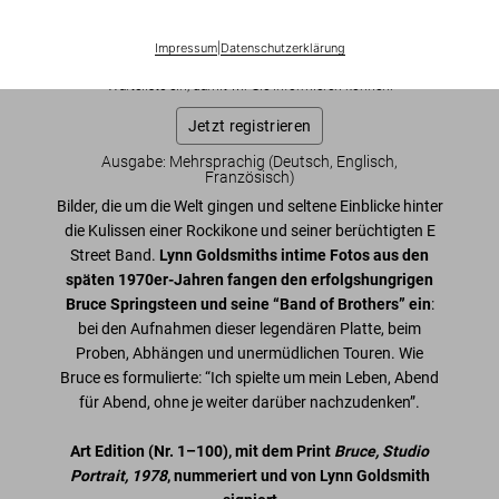
US$ 2.000
Impressum
|
Datenschutzerklärung
Diese Ausgabe ist ausverkauft. Gelegentlich werden jedoch
wieder Exemplare verfügbar. Bitte tragen Sie sich in unsere
Warteliste ein, damit wir Sie informieren können.
Jetzt registrieren
Ausgabe: Mehrsprachig (Deutsch, Englisch,
Französisch)
Bilder, die um die Welt gingen und seltene Einblicke hinter
die Kulissen einer Rockikone und seiner berüchtigten E
Street Band.
Lynn Goldsmiths intime Fotos aus den
späten 1970er-Jahren fangen den erfolgshungrigen
Bruce Springsteen und seine “Band of Brothers” ein
:
bei den Aufnahmen dieser legendären Platte, beim
Proben, Abhängen und unermüdlichen Touren. Wie
Bruce es formulierte: “Ich spielte um mein Leben, Abend
für Abend, ohne je weiter darüber nachzudenken”.
Art Edition
(Nr. 1–100)
, mit dem Print
Bruce, Studio
Portrait, 1978
, nummeriert und von Lynn Goldsmith