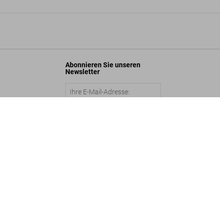
Abonnieren Sie unseren
Newsletter
Ai Weiwei. Art Edition
US$ 25.000
Abschicken
©
2026
– TASCHEN GmbH, Hohenzollernring 53, D–50672 Cologne