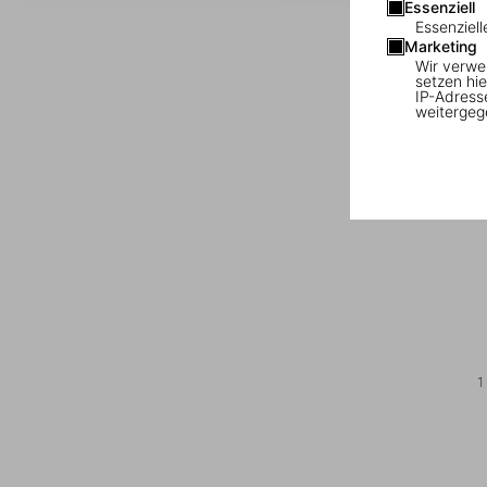
Essenziell
Essenziell
Marketing
Wir verwe
setzen hie
IP-Adress
weitergeg
1