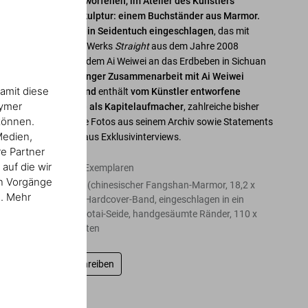
einer
eigens entworfenen, im Atelier des Künstlers
hergestellten Skulptur: einem Buchständer aus Marmor.
Das Buch ist in ein Seidentuch eingeschlagen
, das mit
einem Detail des Werks
Straight
aus dem Jahre 2008
bedruckt ist, mit dem Ai Weiwei an das Erdbeben in Sichuan
erinnert. Der
in enger Zusammenarbeit mit Ai Weiwei
amit diese
entstandene Band
enthält
vom Künstler entworfene
nymer
Scherenschnitte als Kapitelaufmacher
, zahlreiche bisher
können.
unveröffentlichte Fotos aus seinem Archiv sowie Statements
Medien,
zu seiner Arbeit aus Exklusivinterviews.
re Partner
auf die wir
Edition von 100 Exemplaren
en Vorgänge
Marmorskulptur (chinesischer Fangshan-Marmor, 18,2 x
n. Mehr
76,3 x 52,2 cm); Hardcover-Band, eingeschlagen in ein
Seidentuch (Habotai-Seide, handgesäumte Ränder, 110 x
100 cm), 724 Seiten
Bewertung schreiben