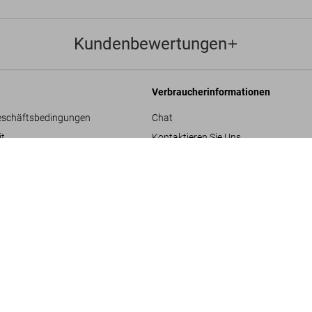
Kundenbewertungen
Verbraucherinformationen
eschäftsbedingungen
Chat
it
Kontaktieren Sie Uns
Bestellungen und Versand
SOLD OUT
XXL
re
Bestellung verfolgen
Retoure & Widerruf
Gutschein-Guthaben prüfen
hläge