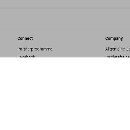
Connect
Company
Partnerprogramme
Allgemeine G
Facebook
Barrierefreihe
Instagram
Datenschutz
TikTok
Jobs & Karrie
Vertriebskontakte
Glossar
Youtube
Impressum
Projektvorsc