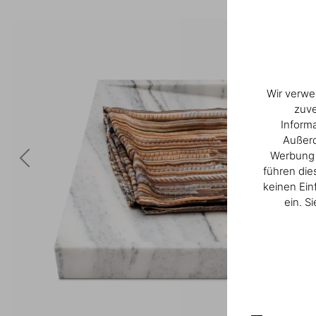
Wir verwe
zuve
Inform
Außerd
Werbung u
führen die
keinen Ein
ein. S