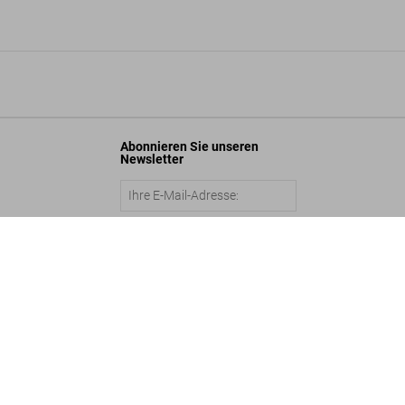
Abonnieren Sie unseren
Newsletter
on Ford. Pancha Tantra
Abschicken
$ 2.000
In den Warenkorb