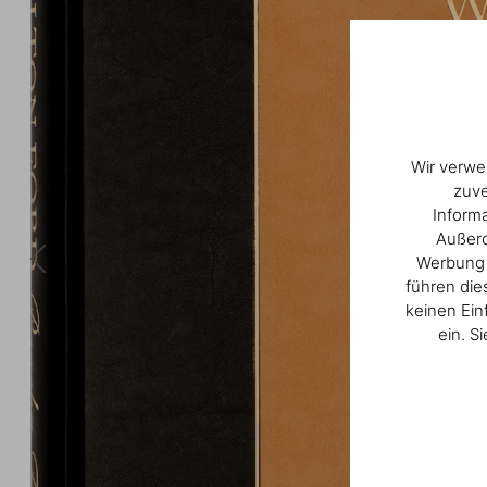
Wir verwe
zuve
Inform
Außerd
Werbung u
führen die
keinen Ein
ein. S