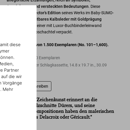
allegorische Erzählungen, reich an Symbolen,
Anspielungen und versteckten Bedeutungen
. Diese
prachtvolle
Collector’s Edition
seines Werks im Baby-SUMO-
Format ist
in kostbares Kalbsleder mit Goldprägung
gekleidet
und in einer mit Luxor-Buchbinderleinwand
bezogenen Klappschachtel verpackt.
amit diese
Limited Edition
von 1.500 Exemplaren
(No. 101–1,600)
.
nymer
können.
Edition von 1.500 Exemplaren
Medien,
Hardcover in einer Schlagkassette
,
14.8
x
19.7
in.
,
30.09
re Partner
lb
,
354
Seiten
auf die wir
en Vorgänge
Bewertung schreiben
n. Mehr
„Walton Fords Zeichenkunst erinnert an die
kraftvollen Holzschnitte Dürers, und seine
raffinierten Kompositionen haben den malerischen
Schwung eines Delacroix oder Géricault.“
Men’s Vogue