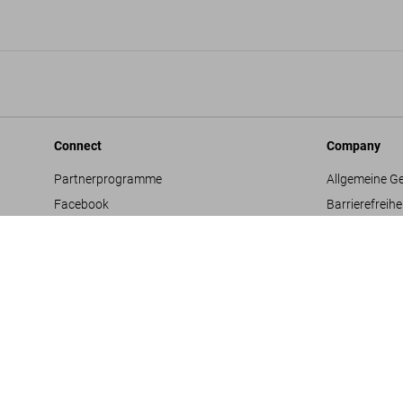
Connect
Company
Partnerprogramme
Allgemeine G
Facebook
Barrierefreihe
Instagram
Datenschutz
TikTok
Jobs & Karrie
Vertriebskontakte
Glossar
Youtube
Impressum
Projektvorsc