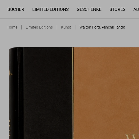
BÜCHER
LIMITED EDITIONS
GESCHENKE
STORES
AB
Home
Limited Editions
Kunst
Walton Ford. Pancha Tantra