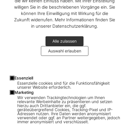
die wir keinen Einfluss haben. Mit Ihrer Einstellung
willigen Sie in die beschriebenen Vorgänge ein. Sie
können Ihre Einwilligung mit Wirkung für die
Zukunft widerrufen. Mehr Informationen finden Sie
in unserer Datenschutzerklärung.
Alle zulassen
Auswahl erlauben
Essenziell
Revealing shots
Essenzielle cookies sind für die Funktionsfähigkeit
unserer Website erforderlich.
Lawrence Schiller recalls Marilyn’s nude poolside shoot
Marketing
Wir verwenden Trackingtechnologien um Ihnen
relevante Werbeinhalte zu präsentieren und setzen
hierzu auch Drittanbieter ein, die ggf.
Connect
geräteübergreifend Cookies, Tracking-Pixel und IP-
Adressen nutzen. Ihre Daten werden anonymisiert
verwendet oder ggf. an Partner weitergegeben, jedoch
Company
immer anonymisiert und verschlüsselt.