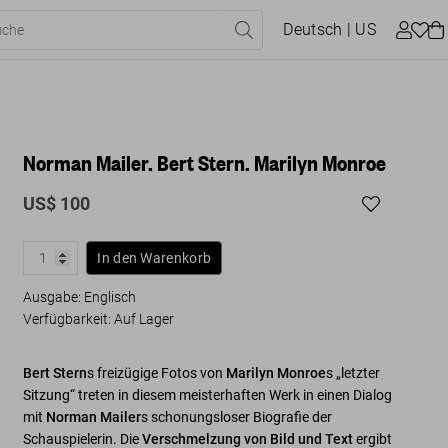
Deutsch
| US
Norman Mailer. Bert Stern. Marilyn Monroe
US$ 100
In den Warenkorb
Ausgabe: Englisch
Verfügbarkeit
:
Auf Lager
Bert Stern
s freizügige Fotos von
Marilyn Monroe
s „letzter
Sitzung“ treten in diesem meisterhaften Werk in einen Dialog
mit
Norman Mailer
s schonungsloser Biografie der
Schauspielerin. Die
Verschmelzung von Bild und Text
ergibt