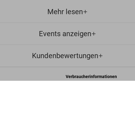
Mehr lesen
Events anzeigen
Kundenbewertungen
Verbraucherinformationen
eschäftsbedingungen
Chat
Norman Mailer. Bert 
US$ 100
it
Kontaktieren Sie Uns
Bestellungen und Versand
re
Bestellung verfolgen
Retoure & Widerruf
Gutschein-Guthaben prüfen