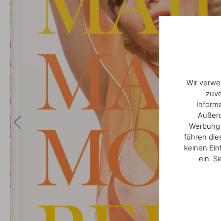
Wir verwe
zuve
Inform
Außerd
Werbung u
führen die
keinen Ein
ein. S