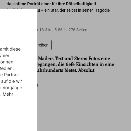
das
intime Porträt einer für ihre Rätselhaftigkeit
berüchtigten Frau
– ein Star, der selbst in seiner Tragödie
noch strahlte.
Hardcover
,
11.0
x
13.3
in.
,
5.86 lb
,
276
Seiten
Bewertung schreiben
amit diese
nymer
„Im Buch sind Mailers Text und Sterns Fotos eine
können.
Symbiose eingegangen, die tiefe Einsichten in eine
Medien,
Ikone des 20. Jahrhunderts bietet. Absolut
re Partner
faszinierend!“
auf die wir
Wiener Zeitung
en Vorgänge
n. Mehr