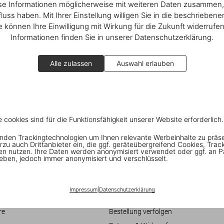
se Informationen möglicherweise mit weiteren Daten zusammen, 
fluss haben. Mit Ihrer Einstellung willigen Sie in die beschrieben
ie können Ihre Einwilligung mit Wirkung für die Zukunft widerrufe
Informationen finden Sie in unserer Datenschutzerklärung.
Alle zulassen
Auswahl erlauben
Dian Hanson’s:
The History of Men’s Magazines
e cookies sind für die Funktionsfähigkeit unserer Website erforderlich.
nden Trackingtechnologien um Ihnen relevante Werbeinhalte zu präs
rzu auch Drittanbieter ein, die ggf. geräteübergreifend Cookies, Trac
en nutzen. Ihre Daten werden anonymisiert verwendet oder ggf. an P
Verbraucherinformationen
eben, jedoch immer anonymisiert und verschlüsselt.
eschäftsbedingungen
Chat
it
Kontaktieren Sie Uns
Impressum
|
Datenschutzerklärung
Bestellungen und Versand
re
Bestellung verfolgen