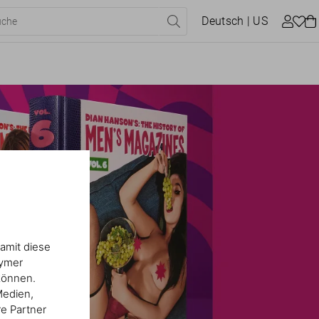
Deutsch
| US
amit diese
nymer
können.
Medien,
re Partner