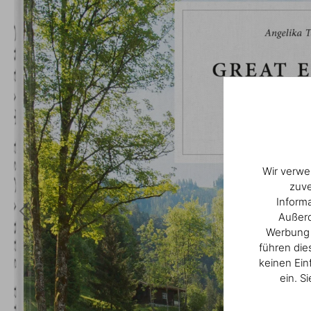
Wir verwe
zuve
Inform
Außerd
Werbung u
führen die
keinen Ein
ein. S