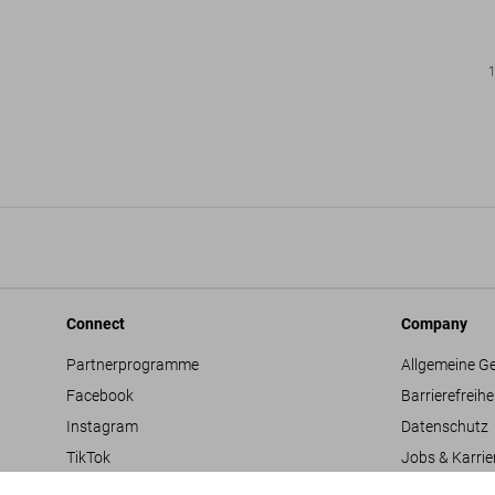
Connect
Company
Partnerprogramme
Allgemeine G
Facebook
Barrierefreihe
Instagram
Datenschutz
TikTok
Jobs & Karrie
Vertriebskontakte
Glossar