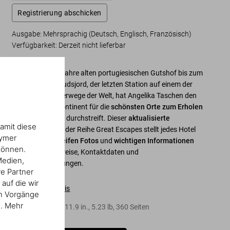
Registrierung abschicken
Ausgabe: Mehrsprachig (Deutsch, Englisch, Französisch)
Verfügbarkeit
:
Derzeit nicht lieferbar
Von einem 150 Jahre alten portugiesischen Gutshof bis zum
norwegischen Budsjord, der letzten Station auf einem der
einsamsten Pilgerwege der Welt, hat Angelika Taschen den
europäischen Kontinent für die
schönsten Orte zum Erholen
und Entspannen
durchstreift. Dieser
aktualisierte
amit diese
Reiseführer
aus der Reihe Great Escapes stellt jedes Hotel
nymer
mit
postkartenreifen Fotos
und
wichtigen Informationen
können.
vor, darunter Anreise, Kontaktdaten und
Medien,
Lektüreempfehlungen.
re Partner
auf die wir
Inhaltsverzeichnis
en Vorgänge
n. Mehr
Hardcover
,
9.4
x
11.9
in.
,
5.23 lb
,
360
Seiten