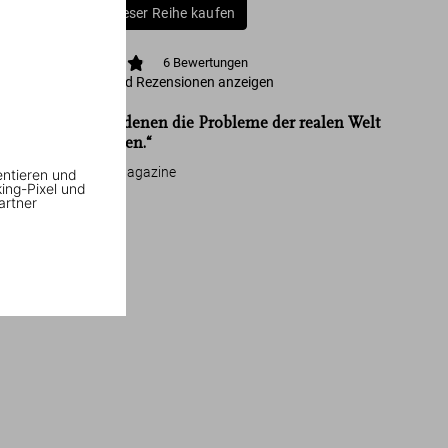
Alle Bücher dieser Reihe kaufen
6
Bewertungen
Bewertungen und Rezensionen anzeigen
„Alle Orte, an denen die Probleme der realen Welt
dahinschmelzen.“
Living North Magazine
entieren und
king-Pixel und
artner