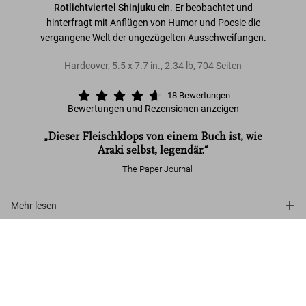
Rotlichtviertel Shinjuku
ein. Er beobachtet und
hinterfragt mit Anflügen von Humor und Poesie die
vergangene Welt der ungezügelten Ausschweifungen.
Hardcover
,
5.5
x
7.7
in.
,
2.34 lb
,
704
Seiten
18
Bewertungen
Bewertungen und Rezensionen anzeigen
„Dieser Fleischklops von einem Buch ist, wie
Araki selbst, legendär.“
The Paper Journal
Mehr lesen
Araki. Tokyo Lucky Hole
Kundenbewertungen (18)
US$ 25
Jetzt kaufen
Connect