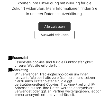
können Ihre Einwilligung mit Wirkung für die
Zukunft widerrufen. Mehr Informationen finden Sie
in unserer Datenschutzerklärung.
Alle zulassen
Auswahl erlauben
1
/
15
Essenziell
Essenzielle cookies sind für die Funktionsfähigkeit
unserer Website erforderlich.
ADULTS ONLY
Marketing
Sexy Record Covers
Wir verwenden Trackingtechnologien um Ihnen
relevante Werbeinhalte zu präsentieren und setzen
hierzu auch Drittanbieter ein, die ggf.
geräteübergreifend Cookies, Tracking-Pixel und IP-
US$ 70
Adressen nutzen. Ihre Daten werden anonymisiert
verwendet oder ggf. an Partner weitergegeben, jedoch
immer anonymisiert und verschlüsselt.
Record Covers