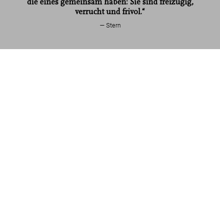
die eines gemeinsam haben: Sie sind freizügig,
Sexy Record Covers
verrucht und frivol.“
Stern
Sexy Record Covers
US$ 70
Jetzt kaufen
Mehr lesen
Kundenbewertungen (1)
Connect
Company
Verbraucherinformationen