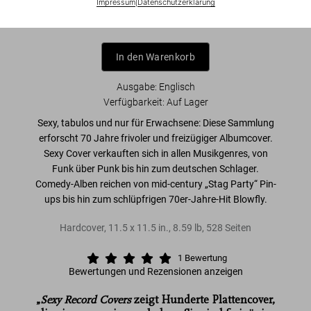
Impressum
|
Datenschutzerklärung
In den Warenkorb
Ausgabe: Englisch
Verfügbarkeit
:
Auf Lager
Sexy, tabulos und nur für Erwachsene:
Diese Sammlung
erforscht
70 Jahre frivoler und freizügiger Albumcover
.
Sexy Cover verkauften sich in allen Musikgenres, von
Funk über Punk bis hin zum deutschen Schlager.
Comedy-Alben reichen von mid-century „Stag Party“ Pin-
ups bis hin zum schlüpfrigen 70er-Jahre-Hit Blowfly.
Hardcover
,
11.5
x
11.5
in.
,
8.59 lb
,
528
Seiten
1
Bewertung
Bewertungen und Rezensionen anzeigen
„
Sexy Record Covers
zeigt Hunderte Plattencover,