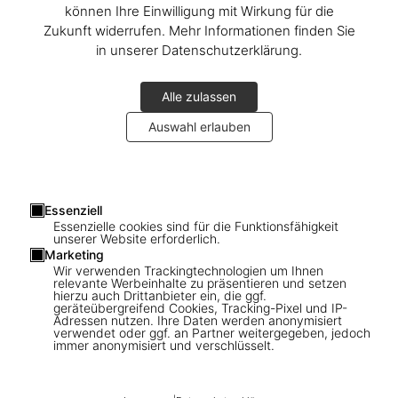
können Ihre Einwilligung mit Wirkung für die
Zukunft widerrufen. Mehr Informationen finden Sie
in unserer Datenschutzerklärung.
Alle zulassen
Auswahl erlauben
1
/
15
Essenziell
Essenzielle cookies sind für die Funktionsfähigkeit
unserer Website erforderlich.
ADULTS ONLY
Marketing
Sexy Record Covers
Wir verwenden Trackingtechnologien um Ihnen
relevante Werbeinhalte zu präsentieren und setzen
hierzu auch Drittanbieter ein, die ggf.
geräteübergreifend Cookies, Tracking-Pixel und IP-
US$ 70
Adressen nutzen. Ihre Daten werden anonymisiert
verwendet oder ggf. an Partner weitergegeben, jedoch
immer anonymisiert und verschlüsselt.
Record Covers