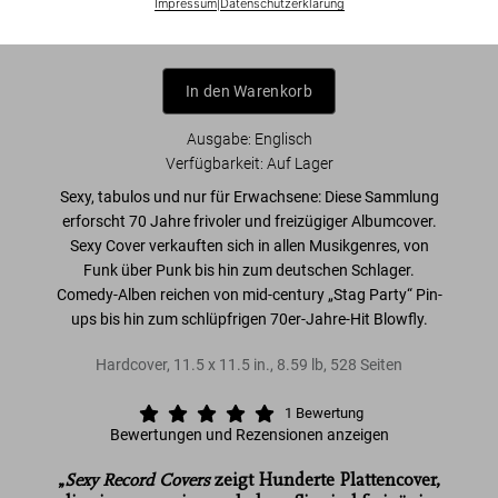
Impressum
|
Datenschutzerklärung
In den Warenkorb
Ausgabe: Englisch
Verfügbarkeit
:
Auf Lager
Sexy, tabulos und nur für Erwachsene:
Diese Sammlung
erforscht
70 Jahre frivoler und freizügiger Albumcover
.
Sexy Cover verkauften sich in allen Musikgenres, von
Funk über Punk bis hin zum deutschen Schlager.
Comedy-Alben reichen von mid-century „Stag Party“ Pin-
ups bis hin zum schlüpfrigen 70er-Jahre-Hit Blowfly.
Hardcover
,
11.5
x
11.5
in.
,
8.59 lb
,
528
Seiten
1
Bewertung
Bewertungen und Rezensionen anzeigen
„
Sexy Record Covers
zeigt Hunderte Plattencover,