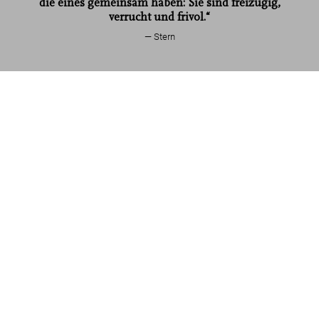
die eines gemeinsam haben: Sie sind freizügig,
Sexy Record Covers
verrucht und frivol.“
Stern
Sexy Record Covers
US$ 70
Jetzt kaufen
Mehr lesen
Kundenbewertungen (1)
Connect
Company
Verbraucherinformationen