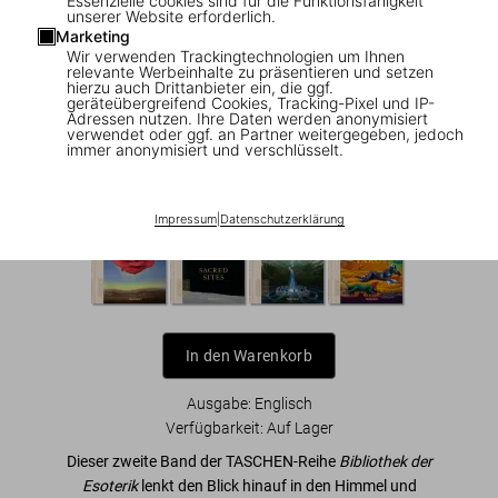
Essenzielle cookies sind für die Funktionsfähigkeit
unserer Website erforderlich.
Marketing
1
/
15
|
▶
Video
Wir verwenden Trackingtechnologien um Ihnen
relevante Werbeinhalte zu präsentieren und setzen
hierzu auch Drittanbieter ein, die ggf.
Astrology. The Library of Esoterica
geräteübergreifend Cookies, Tracking-Pixel und IP-
Adressen nutzen. Ihre Daten werden anonymisiert
verwendet oder ggf. an Partner weitergegeben, jedoch
US$ 40
immer anonymisiert und verschlüsselt.
Bibliothek der Esoterik
Impressum
|
Datenschutzerklärung
In den Warenkorb
Ausgabe: Englisch
Verfügbarkeit
:
Auf Lager
Dieser zweite Band der TASCHEN-Reihe
Bibliothek der
Esoterik
lenkt den Blick hinauf in den Himmel und