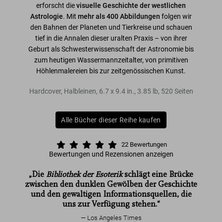
erforscht die
visuelle Geschichte der westlichen
Astrologie
. Mit
mehr als 400 Abbildungen
folgen wir
den Bahnen der Planeten und Tierkreise und schauen
tief in die Annalen dieser uralten Praxis – von ihrer
Geburt als Schwesterwissenschaft der Astronomie bis
zum heutigen Wassermannzeitalter, von primitiven
Höhlenmalereien bis zur zeitgenössischen Kunst.
Hardcover, Halbleinen
,
6.7
x
9.4
in.
,
3.85 lb
,
520
Seiten
Alle Bücher dieser Reihe kaufen
22
Bewertungen
Bewertungen und Rezensionen anzeigen
„Die
Bibliothek der Esoterik
schlägt eine Brücke
zwischen den dunklen Gewölben der Geschichte
und den gewaltigen Informationsquellen, die
uns zur Verfügung stehen.“
Los Angeles Times