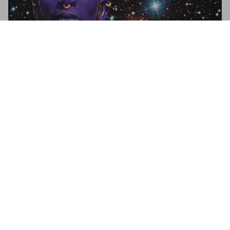
Astrologie. Bibliothek der Esoterik
US$ 40
Jetzt kaufen
Astrology
A visual history