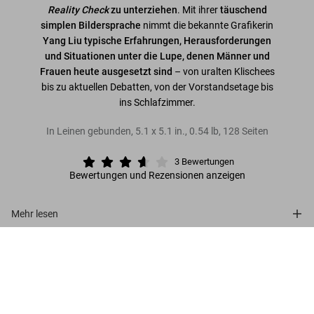
Reality Check
zu unterziehen
. Mit ihrer
täuschend
simplen Bildersprache
nimmt die bekannte Grafikerin
Yang Liu typische Erfahrungen, Herausforderungen
und Situationen unter die Lupe, denen Männer und
Frauen heute ausgesetzt sind
– von uralten Klischees
bis zu aktuellen Debatten, von der Vorstandsetage bis
ins Schlafzimmer.
In Leinen gebunden
,
5.1
x
5.1
in.
,
0.54 lb
,
128
Seiten
3
Bewertungen
Bewertungen und Rezensionen anzeigen
Mehr lesen
Yang Liu. Man meets Woman
Kundenbewertungen (3)
US$ 16
Connect