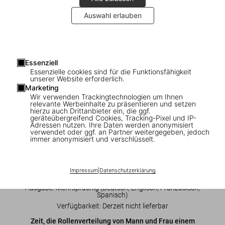
Auswahl erlauben
1
/
8
Essenziell
Essenzielle cookies sind für die Funktionsfähigkeit
Yang Liu. Man meets Woman
unserer Website erforderlich.
Marketing
Wir verwenden Trackingtechnologien um Ihnen
US$ 16
relevante Werbeinhalte zu präsentieren und setzen
hierzu auch Drittanbieter ein, die ggf.
geräteübergreifend Cookies, Tracking-Pixel und IP-
Bitte registrieren Sie sich mit Ihrer E-Mail-Adresse - wir
Adressen nutzen. Ihre Daten werden anonymisiert
informieren Sie gerne, wenn dieser Titel verfügbar ist:
verwendet oder ggf. an Partner weitergegeben, jedoch
immer anonymisiert und verschlüsselt.
Registrierung abschicken
Impressum
|
Datenschutzerklärung
Ausgabe: Mehrsprachig (Deutsch, Englisch, Französisch,
Spanisch)
Verfügbarkeit
:
Derzeit nicht lieferbar
Zeit,
die Rollenverteilung von Mann und Frau einem