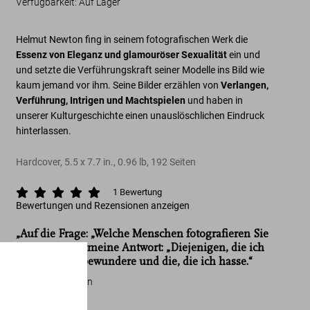
Verfügbarkeit
:
Auf Lager
Helmut Newton
fing in seinem fotografischen Werk die
Essenz von Eleganz und glamouröser Sexualität
ein und
und setzte die Verführungskraft seiner Modelle ins Bild wie
kaum jemand vor ihm. Seine Bilder erzählen von
Verlangen,
Verführung, Intrigen und Machtspielen
und haben in
unserer Kulturgeschichte einen unauslöschlichen Eindruck
hinterlassen.
Hardcover
,
5.5
x
7.7
in.
,
0.96 lb
,
192
Seiten
1
Bewertung
Bewertungen und Rezensionen anzeigen
„Auf die Frage: „Welche Menschen fotografieren Sie
gerne?“ lautet meine Antwort: „Diejenigen, die ich
liebe, die ich bewundere und die, die ich hasse.“
Helmut Newton