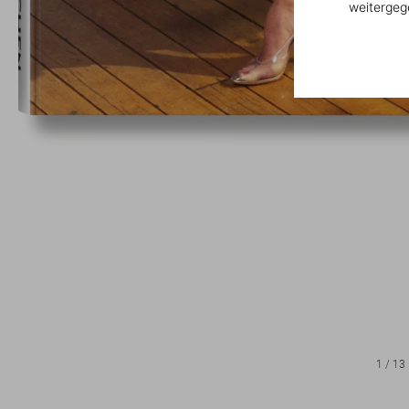
weitergeg
1
/
13