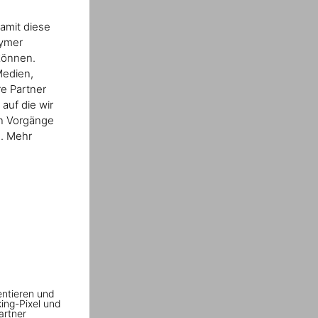
amit diese
nymer
können.
Medien,
re Partner
auf die wir
en Vorgänge
n. Mehr
entieren und
king-Pixel und
artner