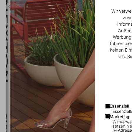
Wir verwe
zuve
Inform
Außerd
Werbung u
führen die
keinen Ein
ein. S
Essenziell
Essenziell
Marketing
Wir verwe
setzen hie
IP-Adress