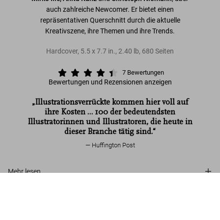
auch zahlreiche Newcomer. Er bietet einen
repräsentativen Querschnitt durch die aktuelle
Kreativszene, ihre Themen und ihre Trends.
Hardcover
,
5.5
x
7.7
in.
,
2.40 lb
,
680
Seiten
7
Bewertungen
Bewertungen und Rezensionen anzeigen
„Illustrationsverrückte kommen hier voll auf
ihre Kosten … 100 der bedeutendsten
Illustratorinnen und Illustratoren, die heute in
dieser Branche tätig sind.“
Huffington Post
Mehr lesen
100 Illustrators
US$ 25
Kundenbewertungen (7)
Jetzt kaufen
Connect