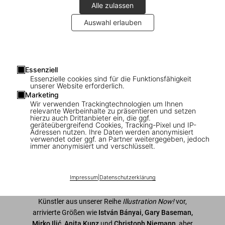
Alle zulassen
Auswahl erlauben
1
/
8
Essenziell
Essenzielle cookies sind für die Funktionsfähigkeit
100 Illustrators
unserer Website erforderlich.
Marketing
Wir verwenden Trackingtechnologien um Ihnen
US$ 25
relevante Werbeinhalte zu präsentieren und setzen
hierzu auch Drittanbieter ein, die ggf.
geräteübergreifend Cookies, Tracking-Pixel und IP-
Adressen nutzen. Ihre Daten werden anonymisiert
In den Warenkorb
verwendet oder ggf. an Partner weitergegeben, jedoch
immer anonymisiert und verschlüsselt.
Ausgabe: Mehrsprachig (Deutsch, Englisch,
Französisch)
Verfügbarkeit
:
Auf Lager
Impressum
|
Datenschutzerklärung
Dieser Band stellt 100 der besten Künstlerinnen und
Künstler aus unserer Reihe
Illustration Now!
vor,
arrivierte Größen wie
István Bányai, Gary Baseman,
Mirko Ilić, Anita Kunz
und
Christoph Niemann
, aber