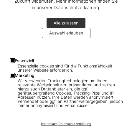
Zukunft widerrufen. Mehr Informationen finden Sie
in unserer Datenschutzerklärung.
Alle zulassen
Auswahl erlauben
Essenziell
Essenzielle cookies sind für die Funktionsfähigkeit
1
/
21
unserer Website erforderlich.
Marketing
Wir verwenden Trackingtechnologien um Ihnen
Costume Jewelry
relevante Werbeinhalte zu präsentieren und setzen
hierzu auch Drittanbieter ein, die ggf.
geräteübergreifend Cookies, Tracking-Pixel und IP-
US$ 125
Adressen nutzen. Ihre Daten werden anonymisiert
verwendet oder ggf. an Partner weitergegeben, jedoch
immer anonymisiert und verschlüsselt.
In den Warenkorb
Impressum
|
Datenschutzerklärung
Ausgabe: Mehrsprachig (Deutsch, Englisch,
Französisch)