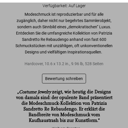
Verfügbarkeit
:
Auf Lager
Modeschmuck ist reproduzierbar und für alle
zugänglich, daher nicht nur begehrtes Sammlerobjekt,
sondern auch
Sinnbild eines „demokratischen“ Luxus
.
Entdecken Sie die umfangreiche
Kollektion von Patrizia
Sandretto Re Rebaudengo
anhand von
fast 600
Schmuckstücken mit unzähligen, oft unkonventionellen
Designs
und vielfältigen Inspirationsquellen.
Hardcover
,
10.6
x
13.2
in.
,
9.96 lb
,
528
Seiten
Bewertung schreiben
„
Costume Jewelry
Costume Jewelry
zeigt, wie heutig die Designs
von damals sind: der opulente Band präsentiert
Costume Jewelry
die Modeschmuck-Kollektion von Patrizia
Costume Jewelry
Sandretto Re Rebaudengo. Er erklärt die
Costume Jewelry
Costume Jewelry
Costume
Jewelry
Bandbreite von Modeschmuck vom
Kaufhaustrash bis zur Kunstform.“
Costume
Jewelry