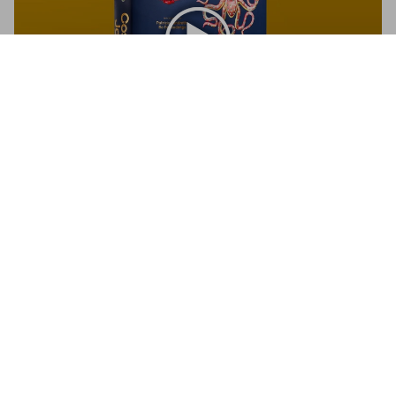
Costume Jewelry
US$ 125
Jetzt kaufen
Costume Jewelry
A dazzling collection that celebrates the beauty and artistry of
imitation gems