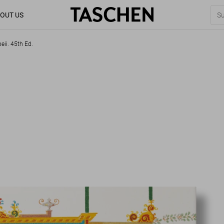
OUT US
ii. 45th Ed.