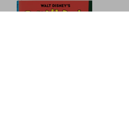
Monuments of Pompeii. 45th Ed.
In den Warenkorb
Abonnieren Sie unseren