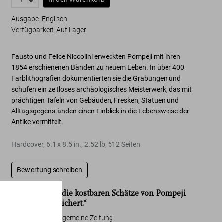
Ausgabe: Englisch
Verfügbarkeit
:
Auf Lager
Fausto und Felice Niccolini erweckten Pompeji mit ihren
1854 erschienenen Bänden zu neuem Leben.
In über 400
Farblithografien
dokumentierten sie die Grabungen und
schufen ein zeitloses archäologisches Meisterwerk, das mit
prächtigen Tafeln von
Gebäuden, Fresken, Statuen
und
Alltagsgegenständen
einen Einblick in die Lebensweise der
Antike vermittelt.
Hardcover
,
6.1
x
8.5
in.
,
2.52 lb
,
512
Seiten
Bewertung schreiben
„Hiermit sind die kostbaren Schätze von Pompeji
für immer gesichert.“
Frankfurter Allgemeine Zeitung