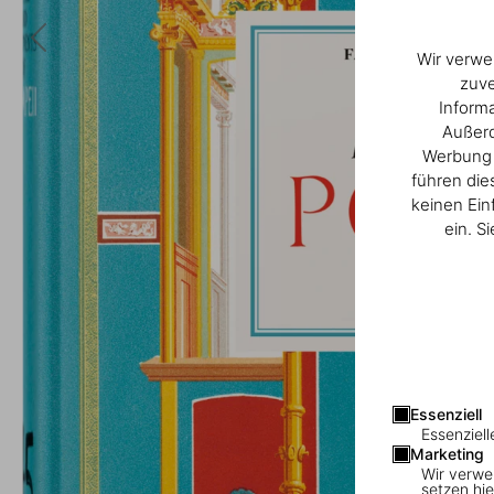
Wir verwe
zuve
Inform
Außerd
Werbung u
führen die
keinen Ein
ein. S
Essenziell
Essenziell
Marketing
Wir verwe
setzen hie