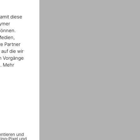
amit diese
nymer
können.
Medien,
re Partner
auf die wir
en Vorgänge
n. Mehr
entieren und
king-Pixel und