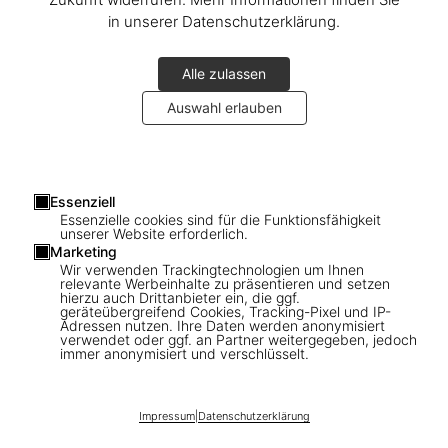
in unserer Datenschutzerklärung.
Alle zulassen
Auswahl erlauben
1
/
7
Essenziell
Essenzielle cookies sind für die Funktionsfähigkeit
unserer Website erforderlich.
Impressionism. 1860-1920
Marketing
Wir verwenden Trackingtechnologien um Ihnen
US$ 25
relevante Werbeinhalte zu präsentieren und setzen
hierzu auch Drittanbieter ein, die ggf.
geräteübergreifend Cookies, Tracking-Pixel und IP-
Adressen nutzen. Ihre Daten werden anonymisiert
verwendet oder ggf. an Partner weitergegeben, jedoch
In den Warenkorb
immer anonymisiert und verschlüsselt.
Ausgabe: Englisch
Verfügbarkeit
:
Auf Lager
Impressum
|
Datenschutzerklärung
Ausstellungen mit langen Besucherschlangen,