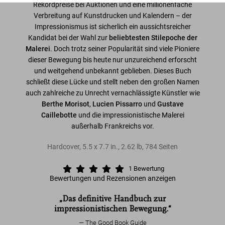
Rekordpreise bei Auktionen und eine millionenfache
Verbreitung auf Kunstdrucken und Kalendern – der
Impressionismus ist sicherlich ein aussichtsreicher
Kandidat bei der Wahl zur
beliebtesten Stilepoche der
Malerei
. Doch trotz seiner Popularität sind viele Pioniere
dieser Bewegung bis heute nur unzureichend erforscht
und weitgehend unbekannt geblieben. Dieses Buch
schließt diese Lücke und stellt neben den großen Namen
auch zahlreiche zu Unrecht vernachlässigte Künstler wie
Berthe Morisot
,
Lucien Pissarro
und
Gustave
Caillebotte
und die impressionistische Malerei
außerhalb Frankreichs vor.
Hardcover
,
5.5
x
7.7
in.
,
2.62 lb
,
784
Seiten
1
Bewertung
Bewertungen und Rezensionen anzeigen
„Das definitive Handbuch zur
impressionistischen Bewegung.“
The Good Book Guide