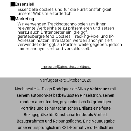
Essenziell
1
/
8
Essenzielle cookies sind für die Funktionsfähigkeit
unserer Website erforderlich.
Marketing
XL
Wir verwenden Trackingtechnologien um Ihnen
relevante Werbeinhalte zu präsentieren und setzen
Velázquez. The Complete Works
hierzu auch Drittanbieter ein, die ggf.
geräteübergreifend Cookies, Tracking-Pixel und IP-
Adressen nutzen. Ihre Daten werden anonymisiert
US$ 100
verwendet oder ggf. an Partner weitergegeben, jedoch
immer anonymisiert und verschlüsselt.
Jetzt vorbestellen
Impressum
|
Datenschutzerklärung
Ausgabe: Englisch
Verfügbarkeit
:
Oktober 2026
Noch heute ist Diego Rodríguez de Silva y
Velázquez
mit
seinem autonom-selbstbewussten Pinselstrich, seinen
modern anmutenden, psychologisch tiefgründigen
Porträts und seiner technischen Brillanz eine feste
Bezugsgröße für Kunstschaffende: als Vorbild,
Bezugsrahmen und Reibungsfläche. Eine Neuausgabe
unserer ursprünglich im XXL-Format veröffentlichten