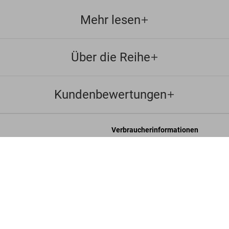
Mehr lesen
Über die Reihe
Kundenbewertungen
Verbraucherinformationen
eschäftsbedingungen
Chat
Abstrak
US$ 
it
Kontaktieren Sie Uns
Bestellungen und Versand
re
Bestellung verfolgen
Retoure & Widerruf
Gutschein-Guthaben prüfen