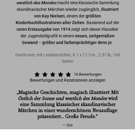
westlich des Mondes
macht eine klassische Sammlung
skandinavischer Märchen wieder zugänglich,
illustriert
von Kay Nielsen
, einem der
größten
Kinderbuchillustratoren aller Zeiten
. Basierend auf der
raren Erstausgabe von 1914
zeigt sich dieser Klassiker
der Jugendstilgrafik in einem
neuen, zeitgemäßen
Gewand
–
größer und farbenprächtiger denn je
.
Hardcover, mit Lesebändchen
,
9.1
x
11.3
in.
,
2.57 lb
,
168
Seiten
16
Bewertungen
Bewertungen und Rezensionen anzeigen
„Magische Geschichten, magisch illustriert: Mit
Östlich der Sonne und westlich des Mondes
wird
eine Sammlung klassischer skandinavischer
Märchen in einer wunderschönen Neuauflage
präsentiert… Große Freude.“
dpa
Kay Nielsen. Östlich der Sonne und westlich