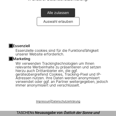
Alle zulassen
Auswahl erlauben
1
/
8
Essenziell
Essenzielle cookies sind für die Funktionsfähigkeit
Kay Nielsen. East of the Sun and West of
unserer Website erforderlich.
Marketing
the Moon
Wir verwenden Trackingtechnologien um Ihnen
relevante Werbeinhalte zu präsentieren und setzen
hierzu auch Drittanbieter ein, die ggf.
US$ 40
geräteübergreifend Cookies, Tracking-Pixel und IP-
Adressen nutzen. Ihre Daten werden anonymisiert
verwendet oder ggf. an Partner weitergegeben, jedoch
immer anonymisiert und verschlüsselt.
In den Warenkorb
Ausgabe: Englisch
Impressum
|
Datenschutzerklärung
Verfügbarkeit
:
Auf Lager
TASCHENs
Neuausgabe von
Östlich der Sonne und