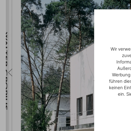
Wir verwe
zuve
Inform
Außerd
Werbung u
führen die
keinen Ein
ein. S