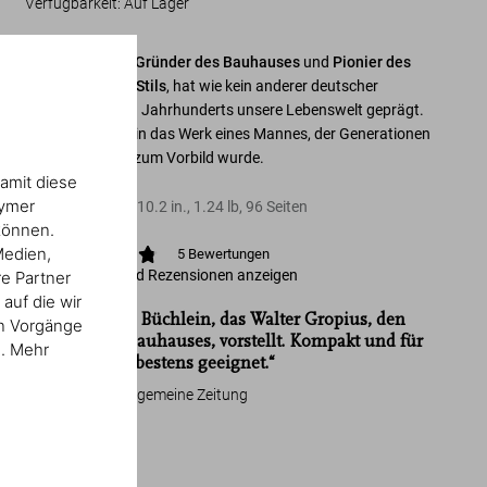
Verfügbarkeit
:
Auf Lager
Walter Gropius
,
Gründer des Bauhauses
und
Pionier des
Internationalen Stils
, hat wie kein anderer deutscher
Architekt des 20. Jahrhunderts unsere Lebenswelt geprägt.
Eine Einführung in das Werk eines Mannes, der Generationen
von Architekten zum Vorbild wurde.
amit diese
nymer
Hardcover
,
8.3
x
10.2
in.
,
1.24 lb
,
96
Seiten
können.
Medien,
5
Bewertungen
Bewertungen und Rezensionen anzeigen
re Partner
auf die wir
„Ein schmales Büchlein, das Walter Gropius, den
en Vorgänge
Gründer des Bauhauses, vorstellt. Kompakt und für
n. Mehr
jede Zugreise bestens geeignet.“
Frankfurter Allgemeine Zeitung