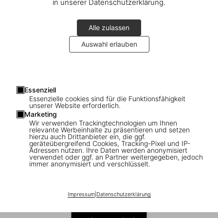
in unserer Datenschutzerklärung.
Alle zulassen
Auswahl erlauben
1
/
14
Essenziell
Essenzielle cookies sind für die Funktionsfähigkeit
Arts & Architecture 1950–1954
unserer Website erforderlich.
Marketing
Wir verwenden Trackingtechnologien um Ihnen
US$ 80
relevante Werbeinhalte zu präsentieren und setzen
hierzu auch Drittanbieter ein, die ggf.
geräteübergreifend Cookies, Tracking-Pixel und IP-
Auch erhältlich:
Adressen nutzen. Ihre Daten werden anonymisiert
verwendet oder ggf. an Partner weitergegeben, jedoch
immer anonymisiert und verschlüsselt.
Impressum
|
Datenschutzerklärung