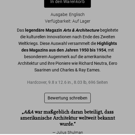
In den Warenkorb
Ausgabe: Englisch
Verfügbarkeit
:
Auf Lager
Das
legendäre Magazin
Arts & Architecture
begleitete
die kulturellen Innovationen nach Ende des Zweiten
Weltkriegs. Diese Auswahl versammelt die
Highlights
des Magazins aus den Jahren 1950 bis 1954
, mit
besonderem Augenmerk auf die amerikanische
Architektur und ihre Pioniere wie Richard Neutra, Eero
Saarinen und Charles & Ray Eames.
Hardcover
,
9.8
x
12.6
in.
,
8.03 lb
,
696
Seiten
Bewertung schreiben
„
A&A
war maßgeblich daran beteiligt, dass
amerikanische Architektur weltweit bekannt
wurde.“
Julius Shulman