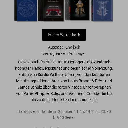
In den Warenkorb
Ausgabe: Englisch
Verfügbarkeit
:
Auf Lager
Dieses Buch feiert die
Haute Horlogerie
als Ausdruck
höchster Handwerkskunst und technischer Vollendung
.
Entdecken Sie die Welt der Uhren, von den kostbaren
Minutenrepetitionsuhren
von Louis Brandt & Frère und
James Schulz über die
raren Vintage-Chronographen
von Patek Philippe, Rolex und Vacheron Constantin bis
hin zu den aktuellsten Luxusmodellen.
Hardcover, 2 Bände im Schuber
,
11.1
x
14.2
in.
,
23.70
lb
,
960
Seiten