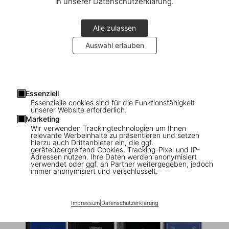
in unserer Datenschutzerklärung.
Alle zulassen
Auswahl erlauben
Essenziell
Essenzielle cookies sind für die Funktionsfähigkeit
unserer Website erforderlich.
Marketing
Wir verwenden Trackingtechnologien um Ihnen
1
/
50
relevante Werbeinhalte zu präsentieren und setzen
hierzu auch Drittanbieter ein, die ggf.
geräteübergreifend Cookies, Tracking-Pixel und IP-
Adressen nutzen. Ihre Daten werden anonymisiert
XL
verwendet oder ggf. an Partner weitergegeben, jedoch
Ultimate Collector Watches
immer anonymisiert und verschlüsselt.
US$ 250
Impressum
|
Datenschutzerklärung
Ebenfalls erhältlich: