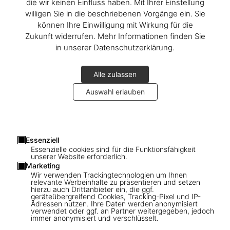
die wir keinen Einfluss haben. Mit Ihrer Einstellung
willigen Sie in die beschriebenen Vorgänge ein. Sie
können Ihre Einwilligung mit Wirkung für die
Zukunft widerrufen. Mehr Informationen finden Sie
in unserer Datenschutzerklärung.
Alle zulassen
Auswahl erlauben
1
/
14
|
▶
Video
Essenziell
Essenzielle cookies sind für die Funktionsfähigkeit
unserer Website erforderlich.
XL
Marketing
Wir verwenden Trackingtechnologien um Ihnen
Homes For Our Time. Contemporary
relevante Werbeinhalte zu präsentieren und setzen
hierzu auch Drittanbieter ein, die ggf.
Houses around the World. Vol. 3
geräteübergreifend Cookies, Tracking-Pixel und IP-
Adressen nutzen. Ihre Daten werden anonymisiert
verwendet oder ggf. an Partner weitergegeben, jedoch
US$ 80
immer anonymisiert und verschlüsselt.