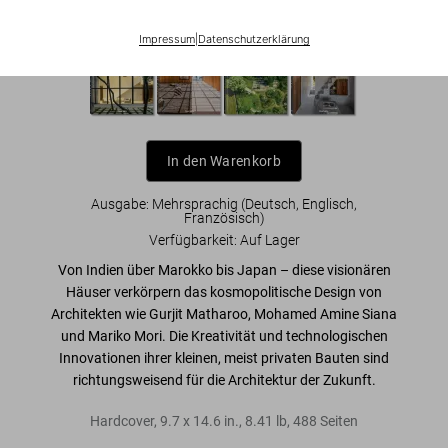
Homes for Our Time
Impressum
|
Datenschutzerklärung
In den Warenkorb
Ausgabe: Mehrsprachig (Deutsch, Englisch,
Französisch)
Verfügbarkeit
:
Auf Lager
Von Indien über Marokko bis Japan – diese visionären
Häuser verkörpern das kosmopolitische Design von
Architekten wie
Gurjit Matharoo, Mohamed Amine Siana
und
Mariko Mori
. Die Kreativität und technologischen
Innovationen ihrer kleinen, meist privaten Bauten sind
richtungsweisend für die
Architektur der Zukunft
.
Hardcover
,
9.7
x
14.6
in.
,
8.41 lb
,
488
Seiten