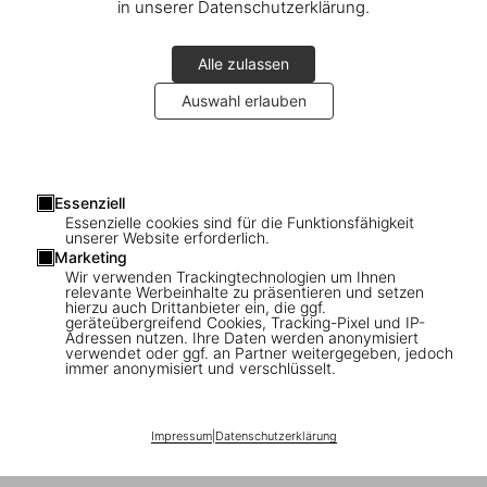
in unserer Datenschutzerklärung.
Alle zulassen
Auswahl erlauben
Essenziell
Essenzielle cookies sind für die Funktionsfähigkeit
Connect
unserer Website erforderlich.
Marketing
Company
Wir verwenden Trackingtechnologien um Ihnen
relevante Werbeinhalte zu präsentieren und setzen
hierzu auch Drittanbieter ein, die ggf.
geräteübergreifend Cookies, Tracking-Pixel und IP-
Verbraucherinformationen
Adressen nutzen. Ihre Daten werden anonymisiert
verwendet oder ggf. an Partner weitergegeben, jedoch
immer anonymisiert und verschlüsselt.
Abonnieren Sie unseren Newsletter
Impressum
|
Datenschutzerklärung
©
2026
– TASCHEN GmbH, Hohenzollernring 53, D–50672
Cologne