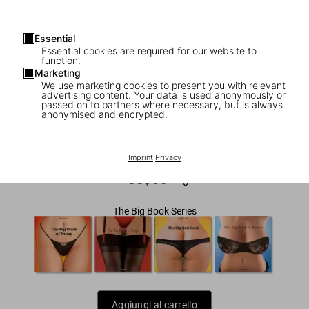
Essential
Essential cookies are required for our website to
function.
Marketing
We use marketing cookies to present you with relevant
advertising content. Your data is used anonymously or
1
/
7
passed on to partners where necessary, but is always
anonymised and encrypted.
ADULTS ONLY
The Big Penis Book
Imprint
|
Privacy
US$ 70
The Big Book Series
Aggiungi al carrello