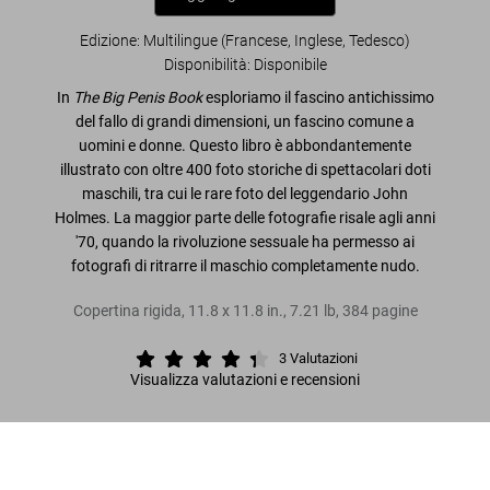
Edizione: Multilingue (Francese, Inglese, Tedesco)
Disponibilità
:
Disponibile
In
The Big Penis Book
esploriamo il fascino antichissimo
del fallo di grandi dimensioni, un fascino comune a
uomini e donne. Questo libro è abbondantemente
illustrato con oltre 400 foto storiche di spettacolari doti
maschili, tra cui le rare foto del leggendario John
Holmes. La maggior parte delle fotografie risale agli anni
'70, quando la rivoluzione sessuale ha permesso ai
fotografi di ritrarre il maschio completamente nudo.
Copertina rigida
,
11.8
x
11.8
in.
,
7.21 lb
,
384
pagine
3
Valutazioni
Visualizza valutazioni e recensioni
Leggi tutto
The Big Penis Book
US$ 70
Metti nel carrello