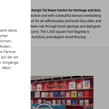
ened in 2018 in
Hong Kong’s Tai Kwun Centre for Heritage and Arts
,
ormer Central Police Station and with a beautiful terrace overlooking
ame an instant hot spot for art afficionados and book fans alike, and
ultural exchange has been met through book signings and dialogues
amit diese
olhaas and Steve McCurry. The 1,300 square foot flagship is
nymer
okshelves,
Gio Ponti
furniture, and elegant wood flooring.
können.
Medien,
re Partner
auf die wir
en Vorgänge
n. Mehr