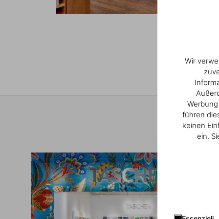
1
/
3
Wir verwe
zuve
Inform
Außerd
Werbung u
führen die
keinen Ein
ein. S
Essenziell