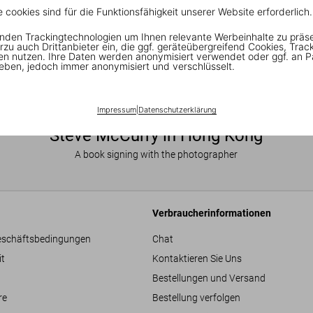
e cookies sind für die Funktionsfähigkeit unserer Website erforderlich.
nden Trackingtechnologien um Ihnen relevante Werbeinhalte zu präs
rzu auch Drittanbieter ein, die ggf. geräteübergreifend Cookies, Trac
en nutzen. Ihre Daten werden anonymisiert verwendet oder ggf. an P
eben, jedoch immer anonymisiert und verschlüsselt.
Impressum
|
Datenschutzerklärung
Steve McCurry in Hong Kong
A book signing with the photographer
Verbraucherinformationen
eschäftsbedingungen
Chat
it
Kontaktieren Sie Uns
Bestellungen und Versand
re
Bestellung verfolgen