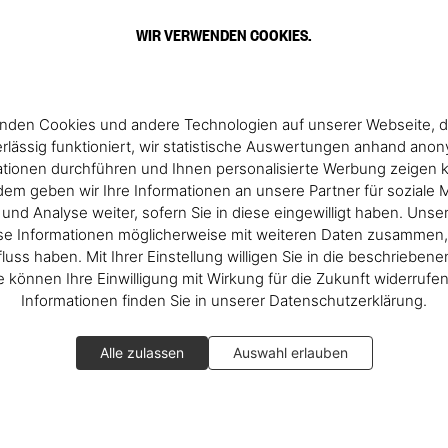
WIR VERWENDEN COOKIES.
TASCHEN’s first store in Asia op
located in the courtyard of the f
Hollywood Road
. The store bec
it’s commitment to promoting c
nden Cookies und andere Technologien auf unserer Webseite, d
with notable figures like Rem Ko
rlässig funktioniert, wir statistische Auswertungen anhand ano
appointed with
Mogens Koch
bo
ationen durchführen und Ihnen personalisierte Werbung zeigen 
em geben wir Ihre Informationen an unsere Partner für soziale 
nd Analyse weiter, sofern Sie in diese eingewilligt haben. Unse
se Informationen möglicherweise mit weiteren Daten zusammen, 
Mehr entdecken
fluss haben. Mit Ihrer Einstellung willigen Sie in die beschrieben
ie können Ihre Einwilligung mit Wirkung für die Zukunft widerrufe
Informationen finden Sie in unserer Datenschutzerklärung.
Alle zulassen
Auswahl erlauben