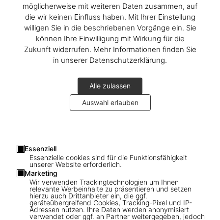
möglicherweise mit weiteren Daten zusammen, auf
die wir keinen Einfluss haben. Mit Ihrer Einstellung
willigen Sie in die beschriebenen Vorgänge ein. Sie
können Ihre Einwilligung mit Wirkung für die
Zukunft widerrufen. Mehr Informationen finden Sie
in unserer Datenschutzerklärung.
TASCHEN invites you to meet Shigeru Ban for a signing of his new
book
Alle zulassen
Auswahl erlauben
Shigeru Ban. Complete Works 1985–Today
Friday, August 2
4pm
Essenziell
Essenzielle cookies sind für die Funktionsfähigkeit
Hotel Jerome
unserer Website erforderlich.
330 E Main St
Marketing
Aspen
Wir verwenden Trackingtechnologien um Ihnen
relevante Werbeinhalte zu präsentieren und setzen
hierzu auch Drittanbieter ein, die ggf.
geräteübergreifend Cookies, Tracking-Pixel und IP-
Adressen nutzen. Ihre Daten werden anonymisiert
Connect
verwendet oder ggf. an Partner weitergegeben, jedoch