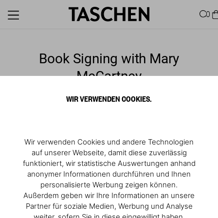
0
Book Signing with Mary
McCartney
August 16, 2024, 05:00 PM
- 06:00 PM
WIR VERWENDEN COOKIES.
Sag Harbor Books, Hamptons
RSVP
Wir verwenden Cookies und andere Technologien
auf unserer Webseite, damit diese zuverlässig
funktioniert, wir statistische Auswertungen anhand
anonymer Informationen durchführen und Ihnen
personalisierte Werbung zeigen können.
Außerdem geben wir Ihre Informationen an unsere
Partner für soziale Medien, Werbung und Analyse
weiter, sofern Sie in diese eingewilligt haben.