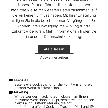
Unsere Partner führen diese Informationen
möglicherweise mit weiteren Daten zusammen, auf
die wir keinen Einfluss haben. Mit Ihrer Einstellung
willigen Sie in die beschriebenen Vorgänge ein. Sie
können Ihre Einwilligung mit Wirkung für die
Zukunft widerrufen. Mehr Informationen finden Sie
in unserer Datenschutzerklärung.
TASCHEN invites you to join Mary McCartney at the signing of her
Alle zulassen
book
Auswahl erlauben
Feeding Creativity
A Cookbook for Friends and Family
Friday, August 16
Essenziell
5pm
Essenzielle cookies sind für die Funktionsfähigkeit
unserer Website erforderlich.
Marketing
Sag Harbor Books
Wir verwenden Trackingtechnologien um Ihnen
7 Main St
relevante Werbeinhalte zu präsentieren und setzen
Sag Harbor, NY 11963
hierzu auch Drittanbieter ein, die ggf.
geräteübergreifend Cookies, Tracking-Pixel und IP-