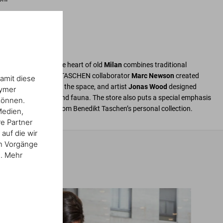
st Italian store
in the heart of old
Milan
combines traditional
e design. Long-term TASCHEN collaborator
Marc Newson
created
amit diese
stom bookshelves for the space, and artist
Jonas Wood
designed
nymer
g Californian flora and fauna. The store also puts a special emphasis
können.
 with select pieces from Benedikt Taschen’s personal collection.
Medien,
re Partner
auf die wir
en Vorgänge
n. Mehr