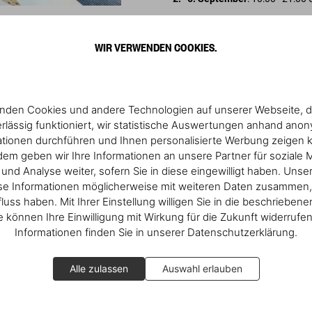
Ekaterina Tishchenko
Telefon +39 02 84 34 5013
WIR VERWENDEN COOKIES.
store-milan@taschen.com
Across two floors,
TASCHEN’s fir
craftsmanship with cutting-edg
nden Cookies und andere Technologien auf unserer Webseite, d
large glass-top cabinets and cu
rlässig funktioniert, wir statistische Auswertungen anhand ano
terrazzo flooring with shimmerin
ationen durchführen und Ihnen personalisierte Werbung zeigen 
on Italian design from the 1950s
em geben wir Ihre Informationen an unsere Partner für soziale 
nd Analyse weiter, sofern Sie in diese eingewilligt haben. Unse
se Informationen möglicherweise mit weiteren Daten zusammen, 
fluss haben. Mit Ihrer Einstellung willigen Sie in die beschrieben
ie können Ihre Einwilligung mit Wirkung für die Zukunft widerrufe
Mehr entdecken
Informationen finden Sie in unserer Datenschutzerklärung.
Alle zulassen
Auswahl erlauben