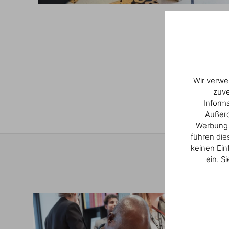
1
/
21
Wir verwe
zuve
Inform
Außerd
Werbung u
führen die
keinen Ein
ein. S