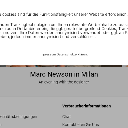
e cookies sind für die Funktionsfähigkeit unserer Website erforderlich.
nden Trackingtechnologien um Ihnen relevante Werbeinhalte zu präs
rzu auch Drittanbieter ein, die ggf. geräteübergreifend Cookies, Trac
en nutzen. Ihre Daten werden anonymisiert verwendet oder ggf. an P
eben, jedoch immer anonymisiert und verschlüsselt.
Impressum
|
Datenschutzerklärung
Marc Newson in Milan
An evening with the designer
Verbraucherinformationen
eschäftsbedingungen
Chat
it
Kontaktieren Sie Uns