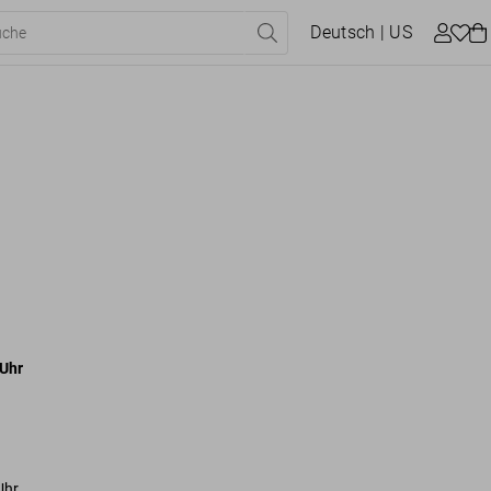
Deutsch
| US
Uhr
Uhr