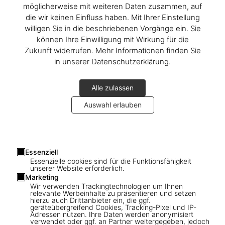
möglicherweise mit weiteren Daten zusammen, auf
die wir keinen Einfluss haben. Mit Ihrer Einstellung
willigen Sie in die beschriebenen Vorgänge ein. Sie
können Ihre Einwilligung mit Wirkung für die
Zukunft widerrufen. Mehr Informationen finden Sie
in unserer Datenschutzerklärung.
TASCHEN schenkt ein
!
Alle zulassen
Kommen Sie auf einen Glühwein vorbei, finden Sie das perfekte
Auswahl erlauben
Weihnachtsgeschenk
Donnerstag, 5. Dezember
16–19 Uhr
Essenziell
Essenzielle cookies sind für die Funktionsfähigkeit
TASCHEN
unserer Website erforderlich.
Neumarkt 3
Marketing
50667 Köln
Wir verwenden Trackingtechnologien um Ihnen
relevante Werbeinhalte zu präsentieren und setzen
hierzu auch Drittanbieter ein, die ggf.
geräteübergreifend Cookies, Tracking-Pixel und IP-
Adressen nutzen. Ihre Daten werden anonymisiert
Connect
verwendet oder ggf. an Partner weitergegeben, jedoch