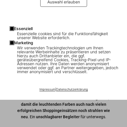
Auswahl erlauben
1
/
8
Essenziell
Essenzielle cookies sind für die Funktionsfähigkeit
TASCHEN Shopper
unserer Website erforderlich.
Marketing
US$ 50
Wir verwenden Trackingtechnologien um Ihnen
relevante Werbeinhalte zu präsentieren und setzen
hierzu auch Drittanbieter ein, die ggf.
geräteübergreifend Cookies, Tracking-Pixel und IP-
Adressen nutzen. Ihre Daten werden anonymisiert
In den Warenkorb
verwendet oder ggf. an Partner weitergegeben, jedoch
immer anonymisiert und verschlüsselt.
Verfügbarkeit
:
Auf Lager
Unser bunter Shopper aus Baumwollleinen macht einen
Impressum
|
Datenschutzerklärung
schlanken Fuß, ist
umweltfreundlich
,
leicht waschbar
und mit den modernsten Druckverfahren hergestellt,
damit die leuchtenden Farben auch nach vielen
erfolgreichen Shoppingeinsätzen noch strahlen wie
neu
. Ein
unschlagbarer Begleiter
für unterwegs.