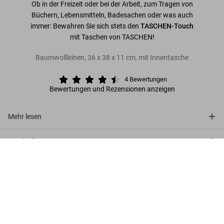
Ob in der Freizeit oder bei der Arbeit, zum Tragen von
Büchern, Lebensmitteln, Badesachen oder was auch
immer: Bewahren Sie sich stets den
TASCHEN-Touch
mit Taschen von TASCHEN!
Baumwollleinen, 36 x 38 x 11 cm, mit Innentasche
4
Bewertungen
Bewertungen und Rezensionen anzeigen
Mehr lesen
Kundenbewertungen (4)
TASCHEN Shopper
US$ 50
Jetzt kaufen
Connect
Company
Verbraucherinformationen