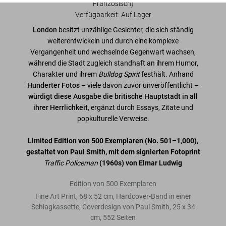
Französisch)
Verfügbarkeit
:
Auf Lager
London
besitzt unzählige Gesichter, die sich ständig
weiterentwickeln und durch eine komplexe
Vergangenheit und wechselnde Gegenwart wachsen,
während die Stadt zugleich standhaft an ihrem Humor,
Charakter und ihrem
Bulldog Spirit
festhält. Anhand
Hunderter Fotos
– viele davon zuvor unveröffentlicht –
würdigt diese Ausgabe die britische Hauptstadt in all
ihrer Herrlichkeit
, ergänzt durch Essays, Zitate und
popkulturelle Verweise.
Limited Edition von 500 Exemplaren
(No. 501–1,000)
,
gestaltet von Paul Smith, mit dem signierten Fotoprint
Traffic Policeman
(1960s) von Elmar Ludwig
Edition von 500 Exemplaren
Fine Art Print, 68 x 52 cm, Hardcover-Band in einer
Schlagkassette, Coverdesign von Paul Smith, 25 x 34
cm, 552 Seiten