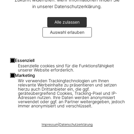
in unserer Datenschutzerklärung.
Alle zulassen
Auswahl erlauben
1
/
12
Essenziell
Essenzielle cookies sind für die Funktionsfähigkeit
unserer Website erforderlich.
XL
Marketing
London. Portrait of a City, Paul Smith
Wir verwenden Trackingtechnologien um Ihnen
relevante Werbeinhalte zu präsentieren und setzen
Edition No. 501–1,000 ‘Traffic Policeman’
hierzu auch Drittanbieter ein, die ggf.
geräteübergreifend Cookies, Tracking-Pixel und IP-
Adressen nutzen. Ihre Daten werden anonymisiert
US$ 1.000
verwendet oder ggf. an Partner weitergegeben, jedoch
immer anonymisiert und verschlüsselt.
In den Warenkorb
Impressum
|
Datenschutzerklärung
Ausgabe: Mehrsprachig (Deutsch, Englisch,