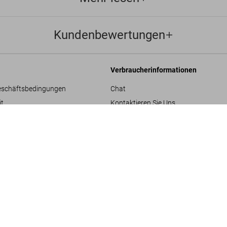
Kundenbewertungen
Verbraucherinformationen
eschäftsbedingungen
Chat
it
Kontaktieren Sie Uns
Bestellungen und Versand
Ellen vo
US$ 2
SOLD OUT
XXL
re
Bestellung verfolgen
Retoure & Widerruf
Gutschein-Guthaben prüfen
hläge