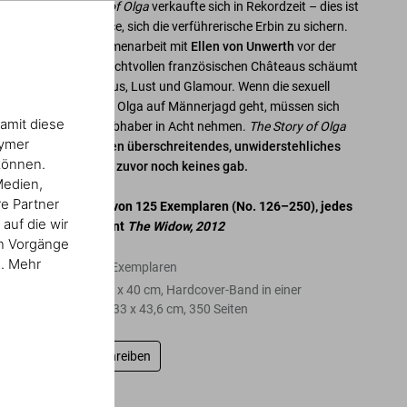
Das erste
Book of Olga
verkaufte sich in Rekordzeit – dies ist
die zweite Chance, sich die verführerische Erbin zu sichern.
Die neue Zusammenarbeit mit
Ellen von Unwerth
vor der
Kulisse eines prachtvollen französischen Châteaus schäumt
förmlich vor Luxus, Lust und Glamour. Wenn die sexuell
freizügige Heldin Olga auf Männerjagd geht, müssen sich
amit diese
ahnungslose Liebhaber in Acht nehmen.
The Story of Olga
nymer
ist ein die
Grenzen überschreitendes, unwiderstehliches
können.
Märchen, wie es zuvor noch keines gab.
Medien,
re Partner
Limited Edition von 125 Exemplaren (No. 126–250), jedes
auf die wir
mit dem Fotoprint
The Widow, 2012
en Vorgänge
n. Mehr
Edition von 125 Exemplaren
Fine Art Print, 30 x 40 cm, Hardcover-Band in einer
Schlagkassette, 33 x 43,6 cm, 350 Seiten
Bewertung schreiben