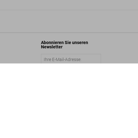
Abonnieren Sie unseren
Newsletter
n Unwerth. The Story of Olga. Art Edition No. 126–250 ‘Widow’
.500
Abschicken
©
2026
– TASCHEN GmbH, Hohenzollernring 53, D–50672 Cologne