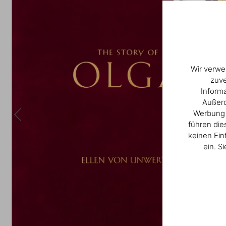
Wir verwe
zuve
Inform
Außerd
Werbung u
führen die
keinen Ein
ein. S