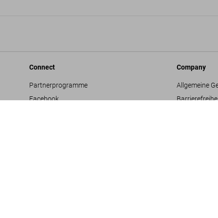
Connect
Company
Partnerprogramme
Allgemeine G
Facebook
Barrierefreihe
Instagram
Datenschutz
TikTok
Jobs & Karrie
Vertriebskontakte
Glossar
Youtube
Impressum
Projektvorsc