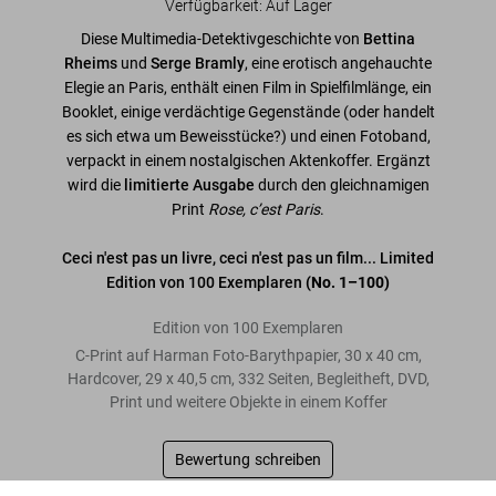
Verfügbarkeit
:
Auf Lager
Diese Multimedia-Detektivgeschichte von
Bettina
Rheims
und
Serge Bramly
, eine erotisch angehauchte
Elegie an Paris, enthält einen Film in Spielfilmlänge, ein
Booklet, einige verdächtige Gegenstände (oder handelt
es sich etwa um Beweisstücke?) und einen Fotoband,
verpackt in einem nostalgischen Aktenkoffer. Ergänzt
wird die
limitierte Ausgabe
durch den gleichnamigen
Print
Rose, c’est Paris
.
Ceci n'est pas un livre, ceci n'est pas un film... Limited
Edition von 100 Exemplaren
(No. 1–100)
Edition von 100 Exemplaren
C-Print auf Harman Foto-Barythpapier, 30 x 40 cm,
Hardcover, 29 x 40,5 cm, 332 Seiten, Begleitheft, DVD,
Print und weitere Objekte in einem Koffer
Bewertung schreiben