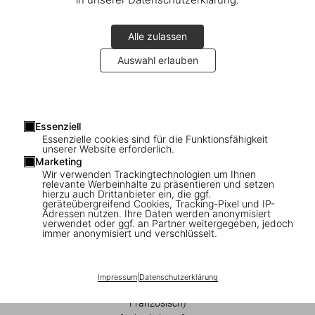
Alle zulassen
Auswahl erlauben
1
/
15
Essenziell
Essenzielle cookies sind für die Funktionsfähigkeit
unserer Website erforderlich.
FEW LEFT
XXL
Marketing
Bettina Rheims/Serge Bramly. Rose,
Wir verwenden Trackingtechnologien um Ihnen
relevante Werbeinhalte zu präsentieren und setzen
c’est Paris. Art Edition No. 1–100 ‘Rose’
hierzu auch Drittanbieter ein, die ggf.
geräteübergreifend Cookies, Tracking-Pixel und IP-
Adressen nutzen. Ihre Daten werden anonymisiert
US$ 2.500
verwendet oder ggf. an Partner weitergegeben, jedoch
immer anonymisiert und verschlüsselt.
In den Warenkorb
Impressum
|
Datenschutzerklärung
Ausgabe: Mehrsprachig (Deutsch, Englisch,
Französisch)