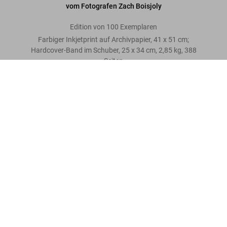
vom Fotografen Zach Boisjoly
Edition von 100 Exemplaren
Farbiger Inkjetprint auf Archivpapier, 41 x 51 cm;
Hardcover-Band im Schuber, 25 x 34 cm, 2,85 kg, 388
Seiten
Ice Cold. Art Edition No. 1–100. Zach Boisjoly
‘Megan Thee Stallion’
Jetzt
US$ 1.250
Bewertung schreiben
kaufen
Mehr lesen
Kundenbewertungen
Connect
Company
Verbraucherinformationen