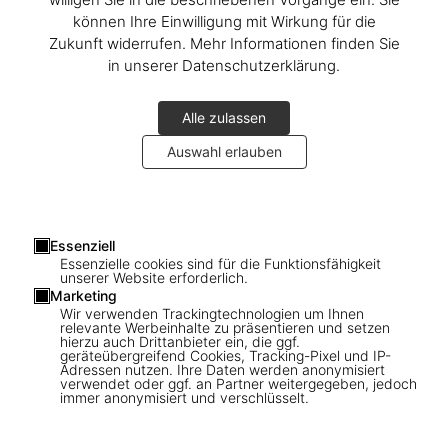
können Ihre Einwilligung mit Wirkung für die
Zukunft widerrufen. Mehr Informationen finden Sie
in unserer Datenschutzerklärung.
Alle zulassen
Auswahl erlauben
1
/
22
Essenziell
Essenzielle cookies sind für die Funktionsfähigkeit
unserer Website erforderlich.
XL
Marketing
Wir verwenden Trackingtechnologien um Ihnen
Ice Cold. Art Edition No. 1–100. Zach
relevante Werbeinhalte zu präsentieren und setzen
hierzu auch Drittanbieter ein, die ggf.
Boisjoly ‘Megan Thee Stallion’
geräteübergreifend Cookies, Tracking-Pixel und IP-
Adressen nutzen. Ihre Daten werden anonymisiert
verwendet oder ggf. an Partner weitergegeben, jedoch
US$ 1.250
immer anonymisiert und verschlüsselt.
Weitere Ausgaben