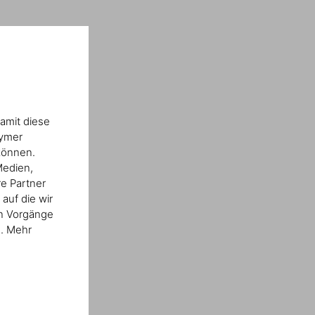
amit diese
nymer
können.
Medien,
re Partner
auf die wir
en Vorgänge
n. Mehr