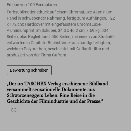
Edition von 100 Exemplaren
Farbsublimationsdruck auf einem ChromaLuxe-Aluminium-
Panel in schwebender Rahmung, fertig zum Aufhängen, 122
x 172 cm; Hardcover mit eingefasstem ChromaLuxe-
Aluminiumprint, im Schuber, 34.3 x 46.2 cm, 7.69 kg, 334
Seiten, plus Begleitband, 556 Seiten; mit einem von Studio65
entworfenen Capitello-Buchständer aus handgefertigtem,
weichem Polyurethan, beschichtet mit Guflac®️ Ultra und
produziert von der Firma Gufram
Bewertung schreiben
„Der im TASCHEN Verlag erschienene Bildband
versammelt sensationelle Dokumente aus
ARNOLD
Schwarzeneggers Leben. Eine Reise in die
ARNOLD
Geschichte der Filmindustrie und der Presse.“
GQ