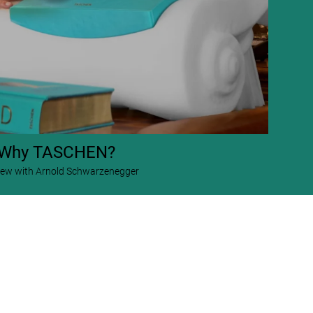
Why TASCHEN?
view with Arnold Schwarzenegger
ARNOLD. Annie Leibovitz Art Edition
US$ 15.000