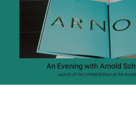
An Evening with Arnold Sc
Launch of the Limited Edition at the Ac