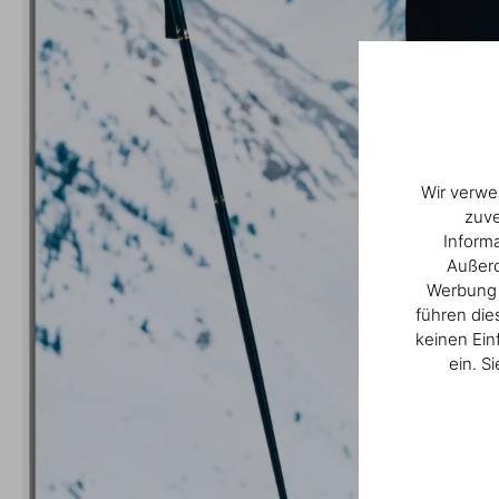
Wir verwe
zuve
Inform
Außerd
Werbung u
führen die
keinen Ein
ein. S