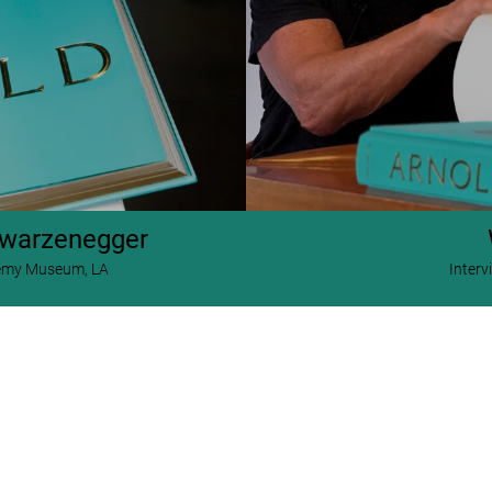
hwarzenegger
Inter
ademy Museum, LA
SOLD OUT
XXL