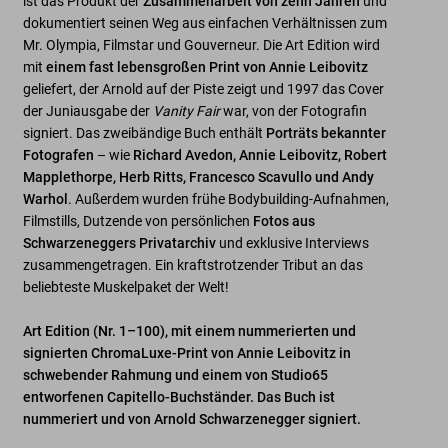
ist das Produkt der
Zusammenarbeit von zehn Jahren
und
dokumentiert seinen Weg aus einfachen Verhältnissen zum
Mr. Olympia, Filmstar und Gouverneur. Die Art Edition wird
mit
einem fast lebensgroßen Print von Annie Leibovitz
geliefert, der Arnold auf der Piste zeigt und 1997 das Cover
der Juniausgabe der
Vanity Fair
war, von der Fotografin
signiert. Das zweibändige Buch enthält
Porträts bekannter
Fotografen
– wie
Richard Avedon, Annie Leibovitz, Robert
Mapplethorpe, Herb Ritts, Francesco Scavullo und Andy
Warhol
. Außerdem wurden frühe Bodybuilding-Aufnahmen,
Filmstills, Dutzende von persönlichen
Fotos aus
Schwarzeneggers Privatarchiv
und exklusive Interviews
zusammengetragen. Ein kraftstrotzender Tribut an das
beliebteste Muskelpaket der Welt!
Art Edition (Nr. 1–100), mit einem nummerierten und
signierten ChromaLuxe-Print von Annie Leibovitz in
schwebender Rahmung und einem von Studio65
entworfenen Capitello-Buchständer. Das Buch ist
nummeriert und von Arnold Schwarzenegger signiert.