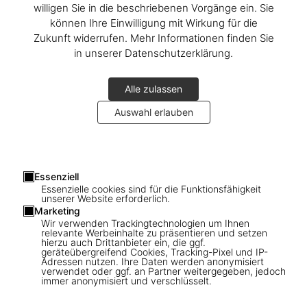
willigen Sie in die beschriebenen Vorgänge ein. Sie
können Ihre Einwilligung mit Wirkung für die
Zukunft widerrufen. Mehr Informationen finden Sie
in unserer Datenschutzerklärung.
Alle zulassen
Auswahl erlauben
1
/
16
Essenziell
Essenzielle cookies sind für die Funktionsfähigkeit
unserer Website erforderlich.
FEW LEFT
XL
Marketing
Wir verwenden Trackingtechnologien um Ihnen
San Francisco. Portrait of a City, Art
relevante Werbeinhalte zu präsentieren und setzen
hierzu auch Drittanbieter ein, die ggf.
Edition No. 76–150 'Seagull over Golden
geräteübergreifend Cookies, Tracking-Pixel und IP-
Adressen nutzen. Ihre Daten werden anonymisiert
Gate Bridge, early 1950s'
verwendet oder ggf. an Partner weitergegeben, jedoch
immer anonymisiert und verschlüsselt.
US$ 1.500