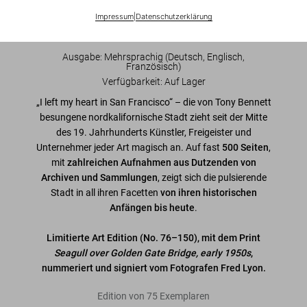
Impressum
|
Datenschutzerklärung
In den Warenkorb
Ausgabe: Mehrsprachig (Deutsch, Englisch,
Französisch)
Verfügbarkeit
:
Auf Lager
„I left my heart in San Francisco“ – die von Tony Bennett
besungene nordkalifornische Stadt zieht seit der Mitte
des 19. Jahrhunderts Künstler, Freigeister und
Unternehmer jeder Art magisch an. Auf fast
500 Seiten
,
mit
zahlreichen Aufnahmen aus Dutzenden von
Archiven und Sammlungen
, zeigt sich die pulsierende
Stadt in all ihren Facetten
von ihren historischen
Anfängen bis heute
.
Limitierte Art Edition (No. 76–150), mit dem Print
Seagull over Golden Gate Bridge, early 1950s
,
nummeriert und signiert vom Fotografen Fred Lyon.
Edition von 75 Exemplaren