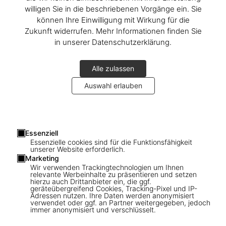
willigen Sie in die beschriebenen Vorgänge ein. Sie
können Ihre Einwilligung mit Wirkung für die
Zukunft widerrufen. Mehr Informationen finden Sie
in unserer Datenschutzerklärung.
Alle zulassen
Auswahl erlauben
1
/
17
Essenziell
Essenzielle cookies sind für die Funktionsfähigkeit
unserer Website erforderlich.
SOLD OUT
XL
Marketing
Wir verwenden Trackingtechnologien um Ihnen
Steve Schapiro. Andy Warhol and Friends
relevante Werbeinhalte zu präsentieren und setzen
hierzu auch Drittanbieter ein, die ggf.
geräteübergreifend Cookies, Tracking-Pixel und IP-
US$ 1.000
Adressen nutzen. Ihre Daten werden anonymisiert
verwendet oder ggf. an Partner weitergegeben, jedoch
immer anonymisiert und verschlüsselt.
Diese Ausgabe ist ausverkauft. Gelegentlich werden jedoch
wieder Exemplare verfügbar. Bitte tragen Sie sich in unsere