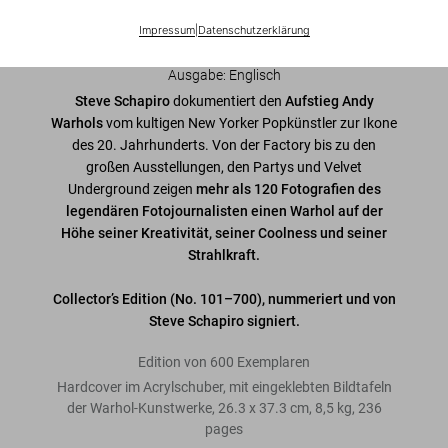
Warteliste ein, damit wir Sie informieren können.
Impressum
|
Datenschutzerklärung
Jetzt registrieren
Ausgabe: Englisch
Steve Schapiro
dokumentiert den
Aufstieg
Andy
Warhols
vom kultigen New Yorker Popkünstler zur Ikone
des 20. Jahrhunderts. Von der Factory bis zu den
großen Ausstellungen, den Partys und Velvet
Underground zeigen
mehr als 120 Fotografien des
legendären Fotojournalisten einen Warhol auf der
Höhe seiner Kreativität, seiner Coolness und seiner
Strahlkraft.
Collector’s Edition (No. 101–700), nummeriert und von
Steve Schapiro signiert.
Edition von 600 Exemplaren
Hardcover im Acrylschuber, mit eingeklebten Bildtafeln
der Warhol-Kunstwerke, 26.3 x 37.3 cm, 8,5 kg, 236
pages