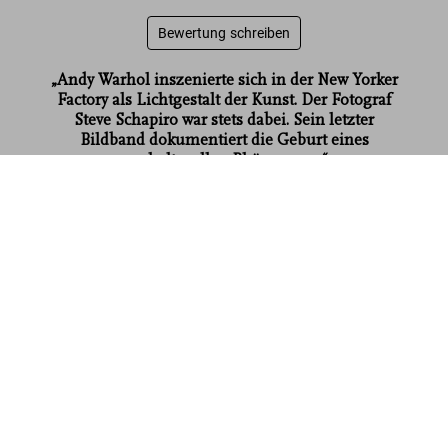
Bewertung schreiben
„Andy Warhol inszenierte sich in der New Yorker
Factory als Lichtgestalt der Kunst. Der Fotograf
Steve Schapiro war stets dabei. Sein letzter
Bildband dokumentiert die Geburt eines
popkulturellen Phänomens.“
Steve Schapiro. Andy Warhol and Friends
Focus
US$ 1.000
Mehr lesen
Events anzeigen
Kundenbewertungen
Connect
Company