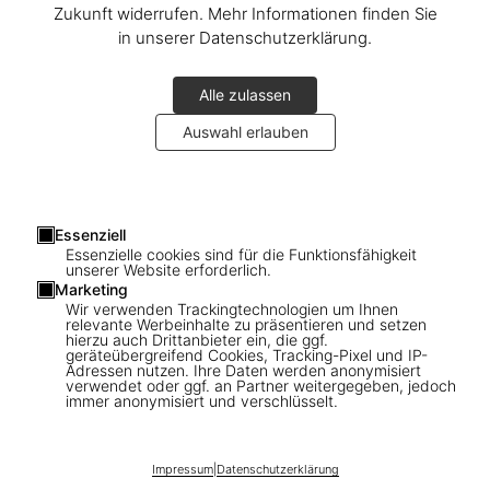
Zukunft widerrufen. Mehr Informationen finden Sie
in unserer Datenschutzerklärung.
Alle zulassen
Auswahl erlauben
1
/
18
Essenziell
Essenzielle cookies sind für die Funktionsfähigkeit
unserer Website erforderlich.
XXL
Marketing
Stephen Wilkes. Day to Night. Art Edition
Wir verwenden Trackingtechnologien um Ihnen
relevante Werbeinhalte zu präsentieren und setzen
No. 1–100 ‘Brooklyn Bridge, New York
hierzu auch Drittanbieter ein, die ggf.
geräteübergreifend Cookies, Tracking-Pixel und IP-
City, 2016’
Adressen nutzen. Ihre Daten werden anonymisiert
verwendet oder ggf. an Partner weitergegeben, jedoch
immer anonymisiert und verschlüsselt.
US$ 5.000
Impressum
|
Datenschutzerklärung
In den Warenkorb