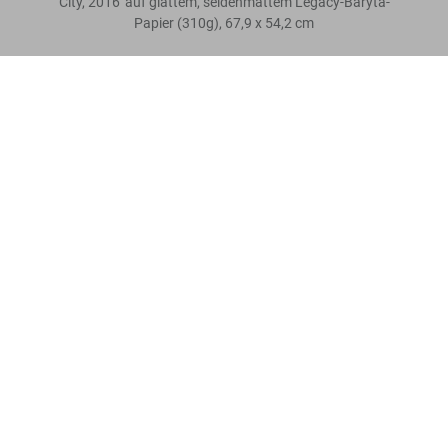
City, 2016' auf glattem, seidenmattem Legacy-Baryta-
Papier (310g), 67,9 x 54,2 cm
Stephen Wilkes. Day to Night. Art Edition A,
Bewertung schreiben
'Brooklyn Bridge, New York City, 2016'
Jetzt
US$ 5.000
kaufen
Mehr lesen
Kundenbewertungen
Connect
Company
Verbraucherinformationen
Abonnieren Sie unseren Newsletter
©
2026
– TASCHEN GmbH, Hohenzollernring 53, D–50672