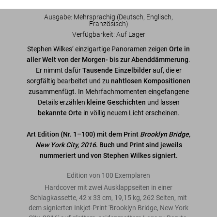
Ausgabe: Mehrsprachig (Deutsch, Englisch,
Französisch)
Verfügbarkeit
:
Auf Lager
Stephen Wilkes’ einzigartige Panoramen zeigen
Orte in
aller Welt von der Morgen- bis zur Abenddämmerung
.
Er nimmt dafür
Tausende Einzelbilder
auf, die er
sorgfältig bearbeitet und zu
nahtlosen Kompositionen
zusammenfügt. In Mehrfachmomenten eingefangene
Details erzählen
kleine Geschichten
und lassen
bekannte Orte
in völlig neuem Licht erscheinen.
Art Edition (Nr. 1–100) mit dem Print
Brooklyn Bridge,
New York City, 2016
. Buch und Print sind jeweils
nummeriert und von Stephen Wilkes signiert.
Edition von 100 Exemplaren
Hardcover mit zwei Ausklappseiten in einer
Schlagkassette, 42 x 33 cm, 19,15 kg, 262 Seiten, mit
dem signierten Inkjet-Print 'Brooklyn Bridge, New York