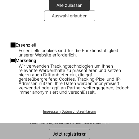
Alle zulassen
Auswahl erlauben
Essenziell
Essenzielle cookies sind für die Funktionsfähigkeit
1
/
24
unserer Website erforderlich.
Marketing
Wir verwenden Trackingtechnologien um Ihnen
SOLD OUT
BABY SUMO
relevante Werbeinhalte zu präsentieren und setzen
hierzu auch Drittanbieter ein, die ggf.
Albert Watson. Kaos. Art Edition No. 51–
geräteübergreifend Cookies, Tracking-Pixel und IP-
Adressen nutzen. Ihre Daten werden anonymisiert
100 ‘King Casey, New York City, 1992’
verwendet oder ggf. an Partner weitergegeben, jedoch
immer anonymisiert und verschlüsselt.
US$ 8.000
Impressum
|
Datenschutzerklärung
Diese Ausgabe ist ausverkauft. Gelegentlich werden jedoch
wieder Exemplare verfügbar. Bitte tragen Sie sich in unsere
Warteliste ein, damit wir Sie informieren können.
Jetzt registrieren