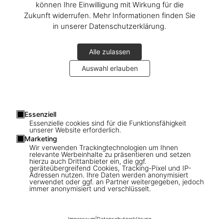
können Ihre Einwilligung mit Wirkung für die
Zukunft widerrufen. Mehr Informationen finden Sie
in unserer Datenschutzerklärung.
Alle zulassen
Auswahl erlauben
1
/
11
Essenziell
Essenzielle cookies sind für die Funktionsfähigkeit
unserer Website erforderlich.
SOLD OUT
XXL
Marketing
Her Majesty. Vivienne Westwood Edition
Wir verwenden Trackingtechnologien um Ihnen
relevante Werbeinhalte zu präsentieren und setzen
No. 1–500. Harry Benson ‘Royal Greeting’
hierzu auch Drittanbieter ein, die ggf.
geräteübergreifend Cookies, Tracking-Pixel und IP-
Adressen nutzen. Ihre Daten werden anonymisiert
verwendet oder ggf. an Partner weitergegeben, jedoch
US$ 1.500
immer anonymisiert und verschlüsselt.
Diese Ausgabe ist ausverkauft. Gelegentlich werden jedoch
wieder Exemplare verfügbar. Bitte tragen Sie sich in unsere
Impressum
|
Datenschutzerklärung