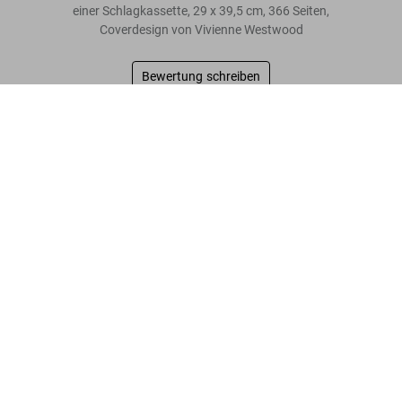
einer Schlagkassette, 29 x 39,5 cm, 366 Seiten,
Coverdesign von Vivienne Westwood
Bewertung schreiben
Her Majesty. Vivienne Westwood Edition No. 1–500. Harry
Benson ‘Royal Greeting’
US$ 1.500
Mehr lesen
Events anzeigen
Kundenbewertungen
Connect
Company
Verbraucherinformationen
Abonnieren Sie unseren Newsletter