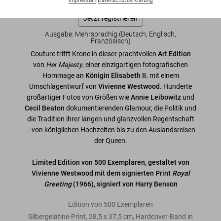
Warteliste ein, damit wir Sie informieren können.
Jetzt registrieren
Ausgabe: Mehrsprachig (Deutsch, Englisch,
Französisch)
Couture trifft Krone in dieser prachtvollen
Art Edition
von
Her Majesty
, einer einzigartigen fotografischen
Hommage an
Königin Elisabeth II.
mit einem
Umschlagentwurf von
Vivienne Westwood
. Hunderte
großartiger Fotos von Größen wie
Annie Leibowitz
und
Cecil Beaton
dokumentierenden Glamour, die Politik und
die Tradition ihrer langen und glanzvollen Regentschaft
– von königlichen Hochzeiten bis zu den Auslandsreisen
der Queen.
Limited Edition von 500 Exemplaren, gestaltet von
Vivienne Westwood
mit dem
signierten Print
Royal
Greeting
(1966), signiert von Harry Benson
Edition von 500 Exemplaren
Silbergelatine-Print, 28,5 x 37,5 cm, Hardcover-Band in