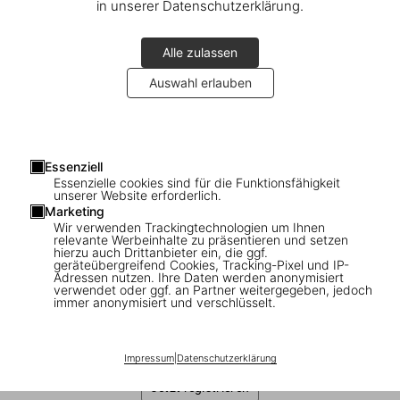
in unserer Datenschutzerklärung.
Alle zulassen
Auswahl erlauben
1
/
11
Essenziell
Essenzielle cookies sind für die Funktionsfähigkeit
unserer Website erforderlich.
SOLD OUT
ADULTS ONLY
Marketing
Araki. Bondage. Art Edition No. 101–150
Wir verwenden Trackingtechnologien um Ihnen
relevante Werbeinhalte zu präsentieren und setzen
‘Untitled, 1994’
hierzu auch Drittanbieter ein, die ggf.
geräteübergreifend Cookies, Tracking-Pixel und IP-
Adressen nutzen. Ihre Daten werden anonymisiert
US$ 5.000
verwendet oder ggf. an Partner weitergegeben, jedoch
immer anonymisiert und verschlüsselt.
Diese Ausgabe ist ausverkauft. Gelegentlich werden jedoch
wieder Exemplare verfügbar. Bitte tragen Sie sich in unsere
Warteliste ein, damit wir Sie informieren können.
Impressum
|
Datenschutzerklärung
Jetzt registrieren