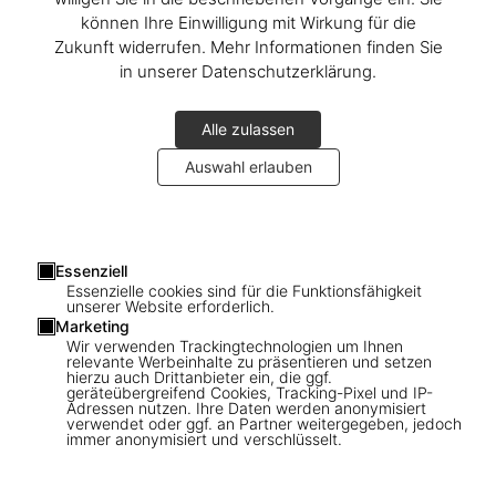
können Ihre Einwilligung mit Wirkung für die
Zukunft widerrufen. Mehr Informationen finden Sie
in unserer Datenschutzerklärung.
Alle zulassen
Auswahl erlauben
1
/
26
Essenziell
Essenzielle cookies sind für die Funktionsfähigkeit
unserer Website erforderlich.
XXL
Marketing
Norman Mailer, Marc Newson. MoonFire,
Wir verwenden Trackingtechnologien um Ihnen
relevante Werbeinhalte zu präsentieren und setzen
Lunar Rock Edition No. 1,967 ‘NWA 5153’
hierzu auch Drittanbieter ein, die ggf.
geräteübergreifend Cookies, Tracking-Pixel und IP-
Adressen nutzen. Ihre Daten werden anonymisiert
verwendet oder ggf. an Partner weitergegeben, jedoch
Preis auf Anfrage
immer anonymisiert und verschlüsselt.
Ausgabe: Englisch