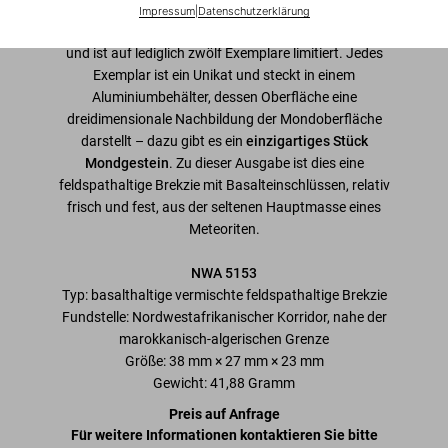
Diese atemberaubende Lunar Rock Edition von
Norman
Impressum
|
Datenschutzerklärung
Mailers
MoonFire
wurde von
Marc Newson
entworfen
und ist auf lediglich zwölf Exemplare limitiert. Jedes
Exemplar ist ein Unikat und steckt in einem
Aluminiumbehälter, dessen Oberfläche eine
dreidimensionale Nachbildung der Mondoberfläche
darstellt – dazu gibt es ein
einzigartiges Stück
Mondgestein
. Zu dieser Ausgabe ist dies eine
feldspathaltige Brekzie mit Basalteinschlüssen, relativ
frisch und fest, aus der seltenen Hauptmasse eines
Meteoriten.
NWA 5153
Typ: basalthaltige vermischte feldspathaltige Brekzie
Fundstelle: Nordwestafrikanischer Korridor, nahe der
marokkanisch-algerischen Grenze
Größe: 38 mm × 27 mm × 23 mm
Gewicht: 41,88 Gramm
Preis auf Anfrage
Für weitere Informationen kontaktieren Sie bitte