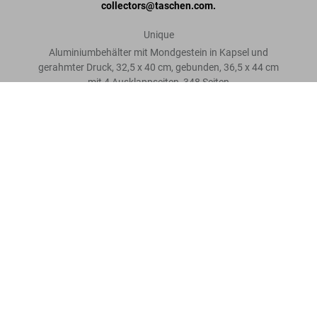
collectors@taschen.com.
Unique
Aluminiumbehälter mit Mondgestein in Kapsel und
gerahmter Druck, 32,5 x 40 cm, gebunden, 36,5 x 44 cm
mit 4 Ausklappseiten, 348 Seiten
Norman Mailer, Marc Newson. MoonFire, Lunar Rock Edition No.
1,967 ‘NWA 5153’
Bewertung schreiben
Preis auf Anfrage
Mehr lesen
Kundenbewertungen
Connect
Company
Verbraucherinformationen