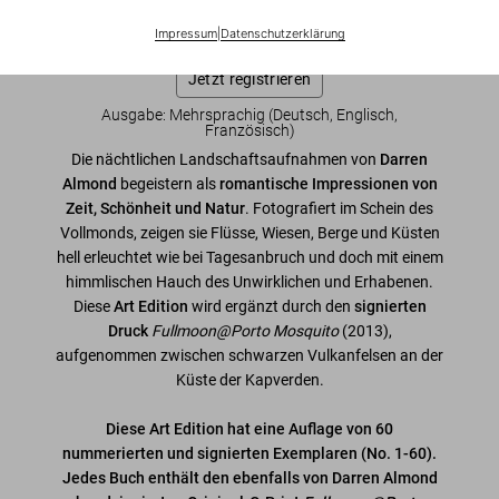
Diese Ausgabe ist ausverkauft. Gelegentlich werden jedoch
wieder Exemplare verfügbar. Bitte tragen Sie sich in unsere
Impressum
|
Datenschutzerklärung
Warteliste ein, damit wir Sie informieren können.
Jetzt registrieren
Ausgabe: Mehrsprachig (Deutsch, Englisch,
Französisch)
Die nächtlichen Landschaftsaufnahmen von
Darren
Almond
begeistern als
romantische Impressionen von
Zeit, Schönheit und Natur
. Fotografiert im Schein des
Vollmonds, zeigen sie Flüsse, Wiesen, Berge und Küsten
hell erleuchtet wie bei Tagesanbruch und doch mit einem
himmlischen Hauch des Unwirklichen und Erhabenen.
Diese
Art Edition
wird ergänzt durch den
signierten
Druck
Fullmoon@Porto Mosquito
(2013),
aufgenommen zwischen schwarzen Vulkanfelsen an der
Küste der Kapverden.
Diese Art Edition hat eine Auflage von 60
nummerierten und signierten Exemplaren (No. 1-60).
Jedes Buch enthält den ebenfalls von Darren Almond