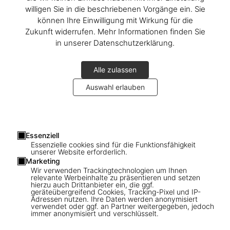
willigen Sie in die beschriebenen Vorgänge ein. Sie
können Ihre Einwilligung mit Wirkung für die
Zukunft widerrufen. Mehr Informationen finden Sie
in unserer Datenschutzerklärung.
Alle zulassen
Auswahl erlauben
1
/
9
Essenziell
Essenzielle cookies sind für die Funktionsfähigkeit
unserer Website erforderlich.
SOLD OUT
BABY SUMO
Marketing
Wir verwenden Trackingtechnologien um Ihnen
Darren Almond. Fullmoon, Art Edition
relevante Werbeinhalte zu präsentieren und setzen
hierzu auch Drittanbieter ein, die ggf.
No. 1–60 ‘Fullmoon@Porto Mosquito’
geräteübergreifend Cookies, Tracking-Pixel und IP-
Adressen nutzen. Ihre Daten werden anonymisiert
verwendet oder ggf. an Partner weitergegeben, jedoch
US$ 4.500
immer anonymisiert und verschlüsselt.