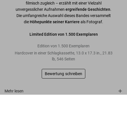
filmisch zugleich – erzählt mit einer Vielzahl
unvergesslicher Aufnahmen
ergreifende Geschichten
.
Die umfangreiche Auswahl dieses Bandes versammelt
die
Höhepunkte seiner Karriere
als Fotograf.
Limited Edition
von 1.500 Exemplaren
Edition von 1.500 Exemplaren
Hardcover in einer Schlagkassette
,
13.0
x
17.3
in.
,
21.83
lb
,
546
Seiten
Bewertung schreiben
Mehr lesen
Dennis Hopper. Photographs 1961–1967
Kundenbewertungen
US$ 3.000
Connect