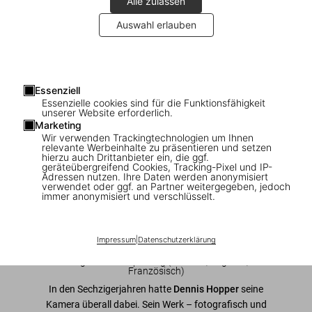
Alle zulassen
Auswahl erlauben
1
/
23
Essenziell
Essenzielle cookies sind für die Funktionsfähigkeit
SOLD OUT
unserer Website erforderlich.
XXL
Marketing
Dennis Hopper. Photographs 1961–1967
Wir verwenden Trackingtechnologien um Ihnen
relevante Werbeinhalte zu präsentieren und setzen
hierzu auch Drittanbieter ein, die ggf.
US$ 3.000
geräteübergreifend Cookies, Tracking-Pixel und IP-
Adressen nutzen. Ihre Daten werden anonymisiert
verwendet oder ggf. an Partner weitergegeben, jedoch
Diese Ausgabe ist ausverkauft. Gelegentlich werden jedoch
immer anonymisiert und verschlüsselt.
wieder Exemplare verfügbar. Bitte tragen Sie sich in unsere
Warteliste ein, damit wir Sie informieren können.
Jetzt registrieren
Impressum
|
Datenschutzerklärung
Ausgabe: Mehrsprachig (Deutsch, Englisch,
Französisch)
In den Sechzigerjahren hatte
Dennis Hopper
seine
Kamera überall dabei. Sein Werk – fotografisch und